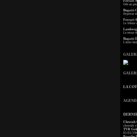
Ferrari 
Ode au pas
Bugatti 
Hypercar a
Ferrari 4
Le 50ème c
Lamborgh
Le retour d
Bugatti 
L'arme fata
GALER
GALER
LA CO
AGEND
DERNI
Cheetah
cheetah v
TVR Grif
01/01/19
Porsche 