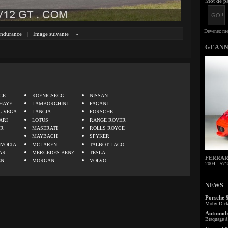
Mot de pa
ndurance
|
Image suivante
»
GT AN
.
GE
KOENIGSEGG
NISSAN
HAYE
LAMBORGHINI
PAGANI
L VEGA
LANCIA
PORSCHE
ARI
LOTUS
RANGE ROVER
ER
MASERATI
ROLLS ROYCE
MAYBACH
SPYKER
IVOLTA
MCLAREN
TALBOT LAGO
AR
MERCEDES BENZ
TESLA
FERRARI 
EN
MORGAN
VOLVO
2004 - 571
NEWS
Porsche 
Moby Dick 
Automobi
Braquage à 