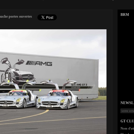
BRM
uche portes ouvertes
NEWSLET
GT CL
Nom d'uti