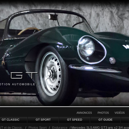
MOTION AUTOMOBILE
ANNONCES
PHOTOS
VIDÉOS
GT CLASSIC
GT SPORT
GT SPEED
GT GUIDE
GT et de Classic.
/
Photos Sport
/
Endurance
/ Mercedes SLS AMG GT3 gris x2 3/4 avan