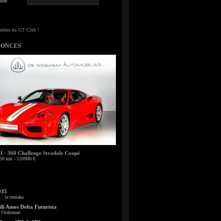
sse
NONCES
- 360 Challenge Stradale Coupé
50 km - 159900 €
935
: le remake
li Amos Delta Futurista
l'italienne