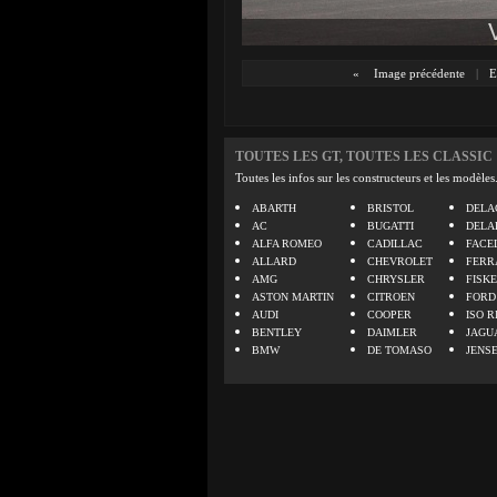
«
Image précédente
|
E
TOUTES LES GT, TOUTES LES CLASSIC
Toutes les infos sur les constructeurs et les modèles
ABARTH
BRISTOL
DELA
AC
BUGATTI
DELA
ALFA ROMEO
CADILLAC
FACE
ALLARD
CHEVROLET
FERR
AMG
CHRYSLER
FISK
ASTON MARTIN
CITROEN
FORD
AUDI
COOPER
ISO R
BENTLEY
DAIMLER
JAGU
BMW
DE TOMASO
JENS