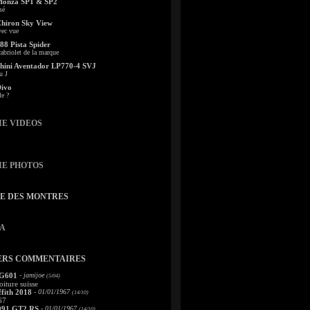
Monza SP1 & SP2
sé
Chiron Sky View
vec vue
88 Pista Spider
abriolet de la marque
ini Aventador LP770-4 SVJ
u J
Divo
le ?
IE VIDEOS
IE PHOTOS
TE DES MONTRES
A
ERS COMMENTAIRES
 G601
- jamijoe
(5/04)
oiture suisse
fith 2018
- 01/01/1967
(14/10)
67
991 GT2 RS
- 01/01/1967
(14/10)