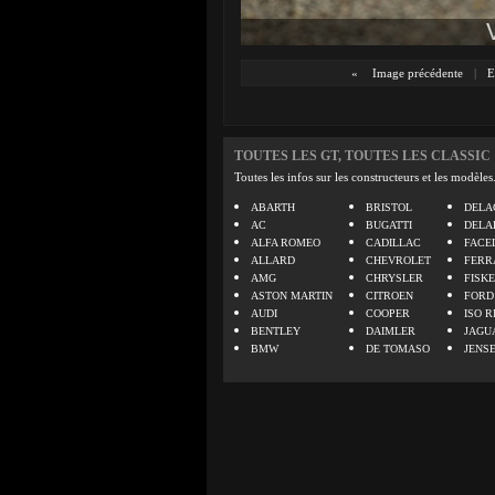
«
Image précédente
|
E
TOUTES LES GT, TOUTES LES CLASSIC
Toutes les infos sur les constructeurs et les modèles
ABARTH
BRISTOL
DELA
AC
BUGATTI
DELA
ALFA ROMEO
CADILLAC
FACE
ALLARD
CHEVROLET
FERR
AMG
CHRYSLER
FISK
ASTON MARTIN
CITROEN
FORD
AUDI
COOPER
ISO R
BENTLEY
DAIMLER
JAGU
BMW
DE TOMASO
JENS