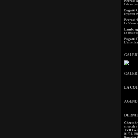
Ferrari 
Ode au pas
Bugatti 
Hypercar a
Ferrari 4
Le 50ème c
Lamborgh
Le retour d
Bugatti 
L'arme fata
GALER
GALER
LA CO
AGEND
DERNI
Cheetah
cheetah v
TVR Grif
01/01/19
Porsche 