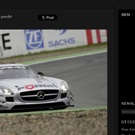
BRM
 penché
NEWSLET
GT CL
Nom d'uti