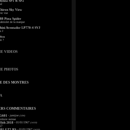
Monza SP1 & SP2
sé
Chiron Sky View
vec vue
88 Pista Spider
abriolet de la marque
ini Aventador LP770-4 SVJ
u J
Divo
le ?
IE VIDEOS
IE PHOTOS
TE DES MONTRES
A
ERS COMMENTAIRES
 G601
- jamijoe
(5/04)
oiture suisse
fith 2018
- 01/01/1967
(14/10)
67
991 GT2 RS
- 01/01/1967
(14/10)