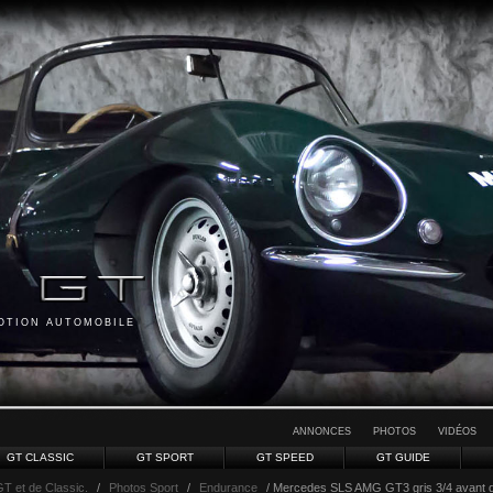
MOTION AUTOMOBILE
ANNONCES
PHOTOS
VIDÉOS
GT CLASSIC
GT SPORT
GT SPEED
GT GUIDE
GT et de Classic.
/
Photos Sport
/
Endurance
/ Mercedes SLS AMG GT3 gris 3/4 avant d