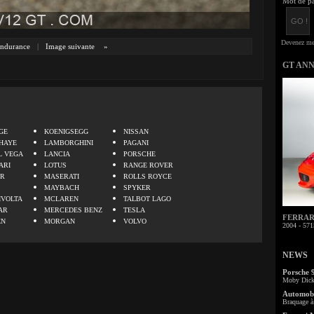
Mot de pa
ndurance
|
Image suivante
»
GT AN
.
GE
KOENIGSEGG
NISSAN
HAYE
LAMBORGHINI
PAGANI
L VEGA
LANCIA
PORSCHE
ARI
LOTUS
RANGE ROVER
ER
MASERATI
ROLLS ROYCE
MAYBACH
SPYKER
IVOLTA
MCLAREN
TALBOT LAGO
AR
MERCEDES BENZ
TESLA
FERRARI 
EN
MORGAN
VOLVO
2004 - 571
NEWS
Porsche 
Moby Dick 
Automobi
Braquage à 