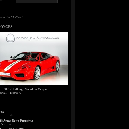
sse
NONCES
- 360 Challenge Stradale Coupé
50 km - 159900 €
935
: le remake
li Amos Delta Futurista
l'italienne