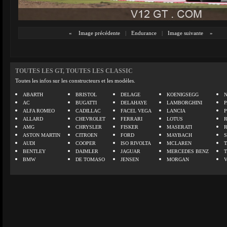
«
Image précédente
|
Endurance
|
Image suivante
»
TOUTES LES GT, TOUTES LES CLASSIC
Toutes les infos sur les constructeurs et les modèles.
ABARTH
BRISTOL
DELAGE
KOENIGSEGG
N
AC
BUGATTI
DELAHAYE
LAMBORGHINI
P
ALFA ROMEO
CADILLAC
FACEL VEGA
LANCIA
ALLARD
CHEVROLET
FERRARI
LOTUS
AMG
CHRYSLER
FISKER
MASERATI
ASTON MARTIN
CITROEN
FORD
MAYBACH
AUDI
COOPER
ISO RIVOLTA
MCLAREN
BENTLEY
DAIMLER
JAGUAR
MERCEDES BENZ
BMW
DE TOMASO
JENSEN
MORGAN