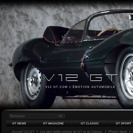
V12 GT.COM L'ÉMOTION AUTOMOBILE
GT NEWS
GT MAGAZINE
GT CLASSIC
GT SPORT
Accueil V12 GT
/
Les plus belles photos de GT et de Classic.
/
Photos Sport
/