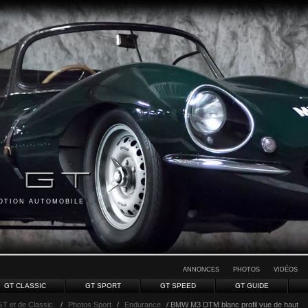
MOTION AUTOMOBILE
ANNONCES
PHOTOS
VIDÉOS
GT CLASSIC
GT SPORT
GT SPEED
GT GUIDE
GT et de Classic.
/
Photos Sport
/
Endurance
/ BMW M3 DTM blanc profil vue de haut