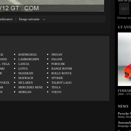
Mot de pa
ndurance
|
Image suivante
»
GT AN
.
GE
KOENIGSEGG
NISSAN
HAYE
LAMBORGHINI
PAGANI
L VEGA
LANCIA
PORSCHE
ARI
LOTUS
RANGE ROVER
ER
MASERATI
ROLLS ROYCE
MAYBACH
SPYKER
IVOLTA
MCLAREN
TALBOT LAGO
AR
MERCEDES BENZ
TESLA
FERRARI 
EN
MORGAN
VOLVO
2004 - 571
NEWS
Porsche 
Moby Dick 
Automobi
Braquage à 