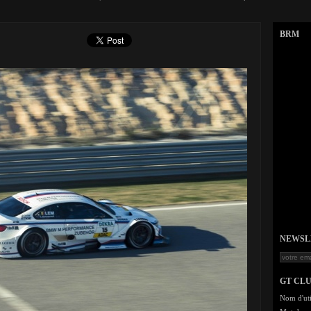
BRM
NEWSLET
GT CL
Nom d'uti