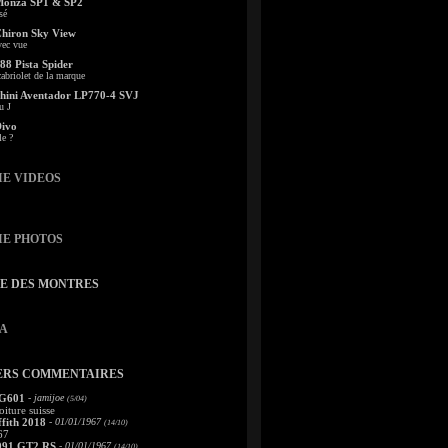
Monza SP1 & SP2
sé
Chiron Sky View
vec vue
88 Pista Spider
abriolet de la marque
ini Aventador LP770-4 SVJ
u J
Divo
le ?
IE VIDEOS
IE PHOTOS
TE DES MONTRES
A
ERS COMMENTAIRES
 G601
- jamijoe
(5/04)
oiture suisse
fith 2018
- 01/01/1967
(14/10)
67
991 GT2 RS
- 01/01/1967
(14/10)