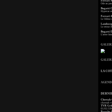
Ferrari 
Ode au pas
Bugatti 
Hypercar a
Ferrari 4
Le 50ème c
Lamborgh
Le retour d
Bugatti 
L'arme fata
GALER
GALER
LA CO
AGEND
DERNI
Cheetah
cheetah v
TVR Grif
01/01/19
Porsche 