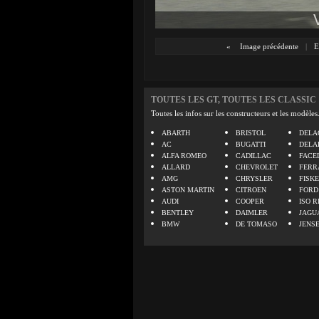
«
Image précédente
|
E
TOUTES LES GT, TOUTES LES CLASSIC
Toutes les infos sur les constructeurs et les modèles
ABARTH
BRISTOL
DELA
AC
BUGATTI
DELA
ALFA ROMEO
CADILLAC
FACE
ALLARD
CHEVROLET
FERR
AMG
CHRYSLER
FISK
ASTON MARTIN
CITROEN
FORD
AUDI
COOPER
ISO R
BENTLEY
DAIMLER
JAGU
BMW
DE TOMASO
JENS