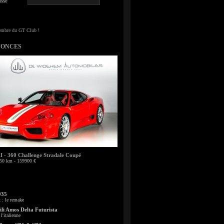
sse
NONCES
- 360 Challenge Stradale Coupé
50 km - 159900 €
935
: le remake
li Amos Delta Futurista
l'italienne