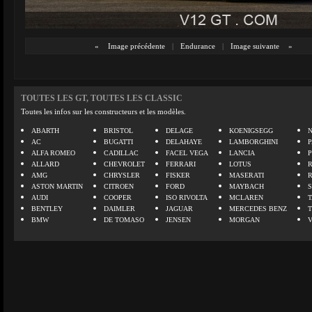
«
Image précédente
|
Endurance
|
Image suivante
»
TOUTES LES GT, TOUTES LES CLASSIC
Toutes les infos sur les constructeurs et les modèles.
ABARTH
BRISTOL
DELAGE
KOENIGSEGG
N
AC
BUGATTI
DELAHAYE
LAMBORGHINI
P
ALFA ROMEO
CADILLAC
FACEL VEGA
LANCIA
ALLARD
CHEVROLET
FERRARI
LOTUS
AMG
CHRYSLER
FISKER
MASERATI
ASTON MARTIN
CITROEN
FORD
MAYBACH
AUDI
COOPER
ISO RIVOLTA
MCLAREN
BENTLEY
DAIMLER
JAGUAR
MERCEDES BENZ
BMW
DE TOMASO
JENSEN
MORGAN