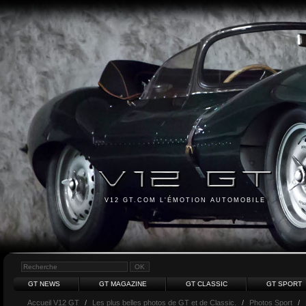
V12 GT.COM L'ÉMOTION AUTOMOBILE
GT NEWS
GT MAGAZINE
GT CLASSIC
GT SPORT
Accueil V12 GT
/
Les plus belles photos de GT et de Classic.
/
Photos Sport
/