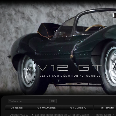
V12 GT.COM L'ÉMOTION AUTOMOBILE
GT NEWS
GT MAGAZINE
GT CLASSIC
GT SPORT
Accueil V12 GT
/
Les plus belles photos de GT et de Classic.
/
Photos Sport
/