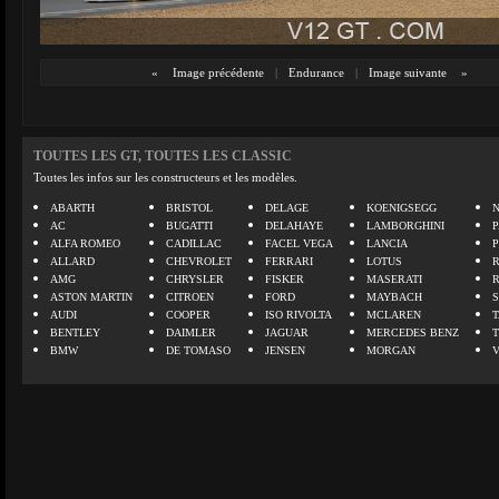
«
Image précédente
|
Endurance
|
Image suivante
»
TOUTES LES GT, TOUTES LES CLASSIC
Toutes les infos sur les constructeurs et les modèles.
ABARTH
BRISTOL
DELAGE
KOENIGSEGG
N
AC
BUGATTI
DELAHAYE
LAMBORGHINI
P
ALFA ROMEO
CADILLAC
FACEL VEGA
LANCIA
ALLARD
CHEVROLET
FERRARI
LOTUS
AMG
CHRYSLER
FISKER
MASERATI
ASTON MARTIN
CITROEN
FORD
MAYBACH
AUDI
COOPER
ISO RIVOLTA
MCLAREN
BENTLEY
DAIMLER
JAGUAR
MERCEDES BENZ
BMW
DE TOMASO
JENSEN
MORGAN