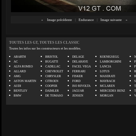
«
Image précédente
|
Endurance
|
Image suivante
»
TOUTES LES GT, TOUTES LES CLASSIC
Toutes les infos sur les constructeurs et les modèles.
ABARTH
BRISTOL
DELAGE
KOENIGSEGG
N
AC
BUGATTI
DELAHAYE
LAMBORGHINI
P
ALFA ROMEO
CADILLAC
FACEL VEGA
LANCIA
ALLARD
CHEVROLET
FERRARI
LOTUS
AMG
CHRYSLER
FISKER
MASERATI
ASTON MARTIN
CITROEN
FORD
MAYBACH
AUDI
COOPER
ISO RIVOLTA
MCLAREN
BENTLEY
DAIMLER
JAGUAR
MERCEDES BENZ
BMW
DE TOMASO
JENSEN
MORGAN