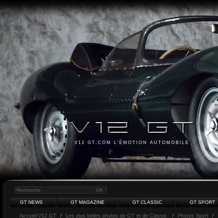
V12 GT.COM L'ÉMOTION AUTOMOBILE
GT NEWS
GT MAGAZINE
GT CLASSIC
GT SPORT
Accueil V12 GT
/
Les plus belles photos de GT et de Classic.
/
Photos Sport
/