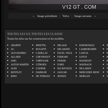
«
Image précédente
|
Volvo
|
Image suivante
»
TOUTES LES GT, TOUTES LES CLASSIC
Toutes les infos sur les constructeurs et les modèles.
ABARTH
BRISTOL
DELAGE
KOENIGSEGG
N
AC
BUGATTI
DELAHAYE
LAMBORGHINI
P
ALFA ROMEO
CADILLAC
FACEL VEGA
LANCIA
ALLARD
CHEVROLET
FERRARI
LOTUS
AMG
CHRYSLER
FISKER
MASERATI
ASTON MARTIN
CITROEN
FORD
MAYBACH
AUDI
COOPER
ISO RIVOLTA
MCLAREN
BENTLEY
DAIMLER
JAGUAR
MERCEDES BENZ
BMW
DE TOMASO
JENSEN
MORGAN