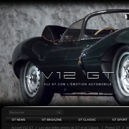
V12 GT.COM L'ÉMOTION AUTOMOBILE
GT NEWS
GT MAGAZINE
GT CLASSIC
GT SPORT
Accueil V12 GT
/
Les plus belles photos de GT et de Classic.
/
Photos GT
/
Vo