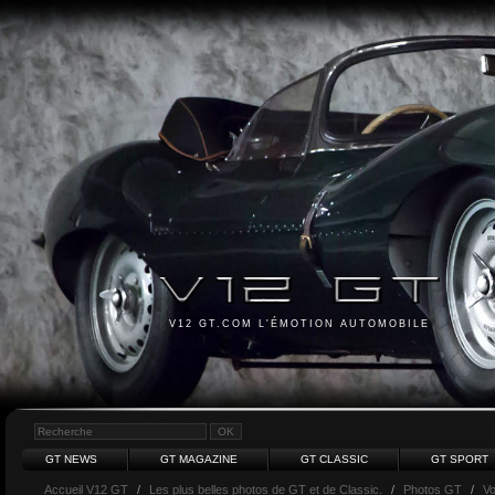
V12 GT.COM L'ÉMOTION AUTOMOBILE
GT NEWS
GT MAGAZINE
GT CLASSIC
GT SPORT
Accueil V12 GT
/
Les plus belles photos de GT et de Classic.
/
Photos GT
/
Vo