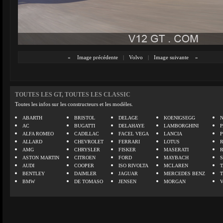
«
Image précédente
|
Volvo
|
Image suivante
»
TOUTES LES GT, TOUTES LES CLASSIC
Toutes les infos sur les constructeurs et les modèles.
ABARTH
BRISTOL
DELAGE
KOENIGSEGG
N
AC
BUGATTI
DELAHAYE
LAMBORGHINI
P
ALFA ROMEO
CADILLAC
FACEL VEGA
LANCIA
ALLARD
CHEVROLET
FERRARI
LOTUS
AMG
CHRYSLER
FISKER
MASERATI
ASTON MARTIN
CITROEN
FORD
MAYBACH
AUDI
COOPER
ISO RIVOLTA
MCLAREN
BENTLEY
DAIMLER
JAGUAR
MERCEDES BENZ
BMW
DE TOMASO
JENSEN
MORGAN