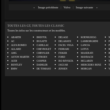
«
Image précédente
|
Volvo
|
Image suivante
»
TOUTES LES GT, TOUTES LES CLASSIC
Toutes les infos sur les constructeurs et les modèles.
ABARTH
BRISTOL
DELAGE
KOENIGSEGG
N
AC
BUGATTI
DELAHAYE
LAMBORGHINI
P
ALFA ROMEO
CADILLAC
FACEL VEGA
LANCIA
ALLARD
CHEVROLET
FERRARI
LOTUS
AMG
CHRYSLER
FISKER
MASERATI
ASTON MARTIN
CITROEN
FORD
MAYBACH
AUDI
COOPER
ISO RIVOLTA
MCLAREN
BENTLEY
DAIMLER
JAGUAR
MERCEDES BENZ
BMW
DE TOMASO
JENSEN
MORGAN