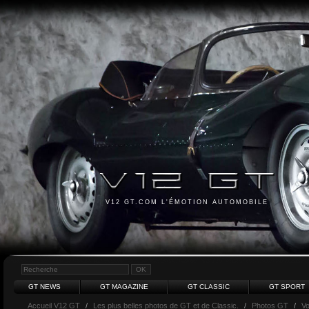
V12 GT.COM L'ÉMOTION AUTOMOBILE
GT NEWS
GT MAGAZINE
GT CLASSIC
GT SPORT
Accueil V12 GT
/
Les plus belles photos de GT et de Classic.
/
Photos GT
/
Vo