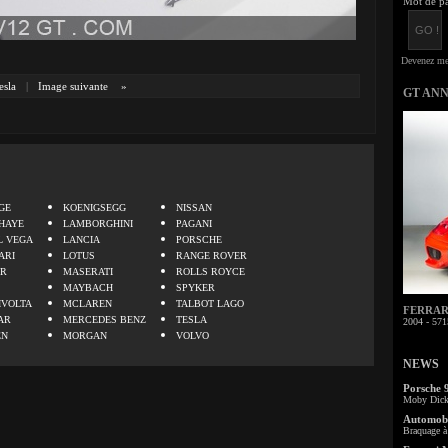
Mot de pa
esla
|
Image suivante
»
GT AN
.
GE
KOENIGSEGG
NISSAN
HAYE
LAMBORGHINI
PAGANI
L VEGA
LANCIA
PORSCHE
ARI
LOTUS
RANGE ROVER
ER
MASERATI
ROLLS ROYCE
MAYBACH
SPYKER
IVOLTA
MCLAREN
TALBOT LAGO
FERRARI 
AR
MERCEDES BENZ
TESLA
2004 - 571
EN
MORGAN
VOLVO
NEWS
Porsche 
Moby Dick 
Automobi
Braquage à 