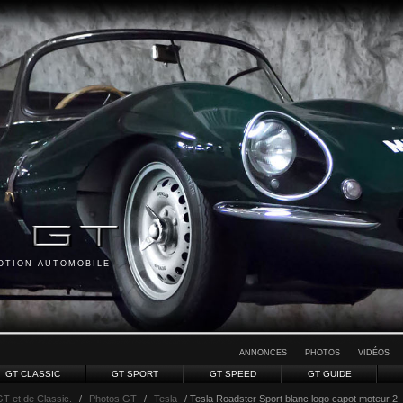
MOTION AUTOMOBILE
ANNONCES
PHOTOS
VIDÉOS
GT CLASSIC
GT SPORT
GT SPEED
GT GUIDE
GT et de Classic.
/
Photos GT
/
Tesla
/ Tesla Roadster Sport blanc logo capot moteur 2