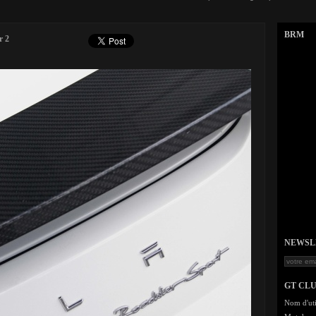
BRM
r 2
NEWSLET
GT CL
Nom d'uti