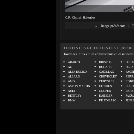
C.R. Ghislain Balemboy
«
Image précédente
|
T
TOUTES LES GT, TOUTES LES CLASSIC
Toutes les infos sur les constructeurs et les modèles
ABARTH
BRISTOL
DELA
AC
BUGATTI
DELA
ALFA ROMEO
CADILLAC
FACE
ALLARD
CHEVROLET
FERR
AMG
CHRYSLER
FISK
ASTON MARTIN
CITROEN
FORD
AUDI
COOPER
ISO R
BENTLEY
DAIMLER
JAGU
BMW
DE TOMASO
JENS