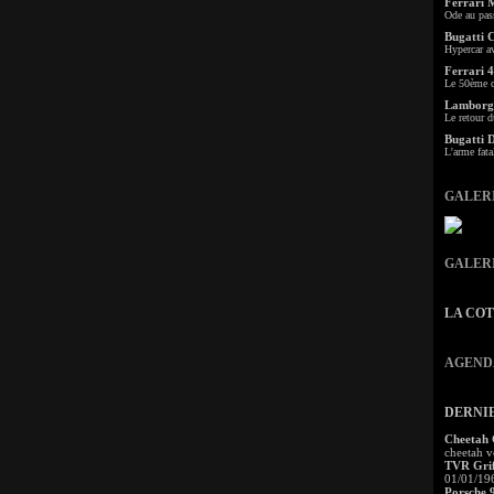
Ferrari 
Ode au pas
Bugatti 
Hypercar a
Ferrari 4
Le 50ème c
Lamborgh
Le retour d
Bugatti 
L'arme fata
GALER
GALER
LA CO
AGEND
DERNI
Cheetah
cheetah v
TVR Grif
01/01/19
Porsche 