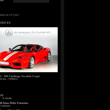
sse
NONCES
- 360 Challenge Stradale Coupé
50 km - 159900 €
935
: le remake
li Amos Delta Futurista
l'italienne