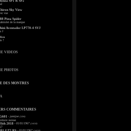
Monza SP1 & SP2
sé
Chiron Sky View
vec vue
88 Pista Spider
abriolet de la marque
ini Aventador LP770-4 SVJ
u J
Divo
le ?
IE VIDEOS
IE PHOTOS
TE DES MONTRES
A
ERS COMMENTAIRES
 G601
- jamijoe
(5/04)
oiture suisse
fith 2018
- 01/01/1967
(14/10)
67
991 GT2 RS
- 01/01/1967
(14/10)