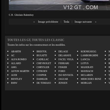
C.R. Ghislain Balemboy
«
Image précédente
|
Tesla
|
Image suivante
»
TOUTES LES GT, TOUTES LES CLASSIC
Toutes les infos sur les constructeurs et les modèles.
ABARTH
BRISTOL
DELAGE
KOENIGSEGG
N
AC
BUGATTI
DELAHAYE
LAMBORGHINI
P
ALFA ROMEO
CADILLAC
FACEL VEGA
LANCIA
ALLARD
CHEVROLET
FERRARI
LOTUS
AMG
CHRYSLER
FISKER
MASERATI
ASTON MARTIN
CITROEN
FORD
MAYBACH
AUDI
COOPER
ISO RIVOLTA
MCLAREN
BENTLEY
DAIMLER
JAGUAR
MERCEDES BENZ
BMW
DE TOMASO
JENSEN
MORGAN