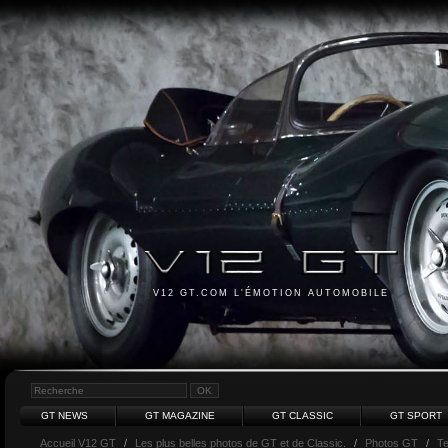
V12 GT.COM L'ÉMOTION AUTOMOBILE
GT NEWS
GT MAGAZINE
GT CLASSIC
GT SPORT
Accueil V12 GT
/
Les plus belles photos de GT et de Classic.
/
Photos GT
/
Te