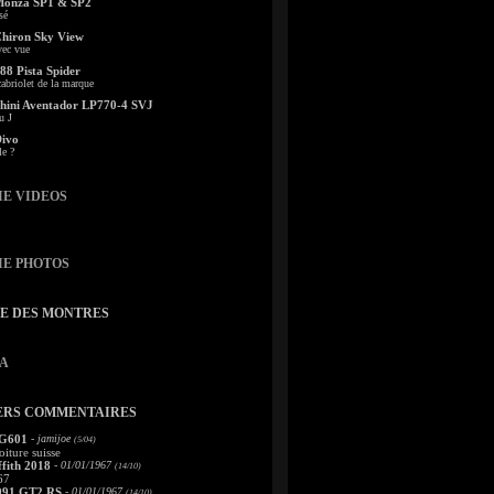
Monza SP1 & SP2
sé
Chiron Sky View
vec vue
88 Pista Spider
abriolet de la marque
ini Aventador LP770-4 SVJ
u J
Divo
le ?
IE VIDEOS
IE PHOTOS
TE DES MONTRES
A
ERS COMMENTAIRES
 G601
- jamijoe
(5/04)
oiture suisse
fith 2018
- 01/01/1967
(14/10)
67
991 GT2 RS
- 01/01/1967
(14/10)