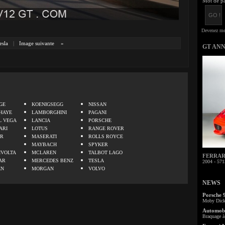
Mot de pa
esla
|
Image suivante
»
GT AN
.
GE
KOENIGSEGG
NISSAN
HAYE
LAMBORGHINI
PAGANI
L VEGA
LANCIA
PORSCHE
ARI
LOTUS
RANGE ROVER
ER
MASERATI
ROLLS ROYCE
MAYBACH
SPYKER
IVOLTA
MCLAREN
TALBOT LAGO
FERRARI 
AR
MERCEDES BENZ
TESLA
2004 - 571
EN
MORGAN
VOLVO
NEWS
Porsche 
Moby Dick 
Automobi
Braquage à 