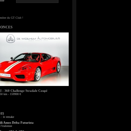
sse
NONCES
- 360 Challenge Stradale Coupé
50 km - 159900 €
935
: le remake
li Amos Delta Futurista
l'italienne