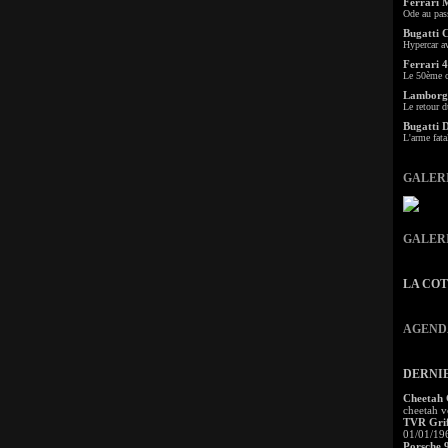
Ferrari 
Ode au pas
Bugatti 
Hypercar a
Ferrari 4
Le 50ème c
Lamborgh
Le retour d
Bugatti 
L'arme fata
GALER
GALER
LA CO
AGEND
DERNI
Cheetah
cheetah v
TVR Grif
01/01/19
Porsche 