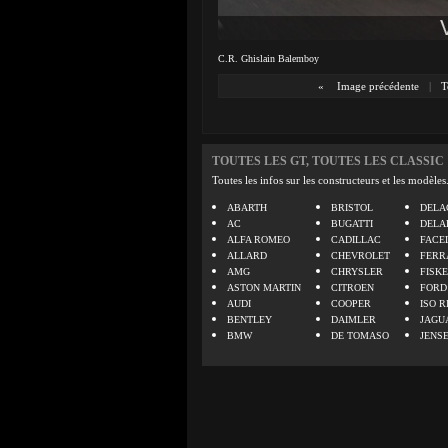
C.R. Ghislain Balemboy
«
Image précédente
|
T
TOUTES LES GT, TOUTES LES CLASSIC
Toutes les infos sur les constructeurs et les modèles
ABARTH
BRISTOL
DELA
AC
BUGATTI
DELA
ALFA ROMEO
CADILLAC
FACE
ALLARD
CHEVROLET
FERR
AMG
CHRYSLER
FISK
ASTON MARTIN
CITROEN
FORD
AUDI
COOPER
ISO R
BENTLEY
DAIMLER
JAGU
BMW
DE TOMASO
JENS