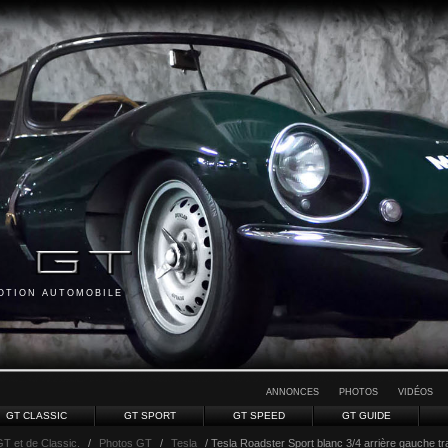
MOTION AUTOMOBILE
ANNONCES
PHOTOS
VIDÉOS
GT CLASSIC
GT SPORT
GT SPEED
GT GUIDE
GT et de Classic.
/
Photos GT
/
Tesla
/ Tesla Roadster Sport blanc 3/4 arrière gauche tra