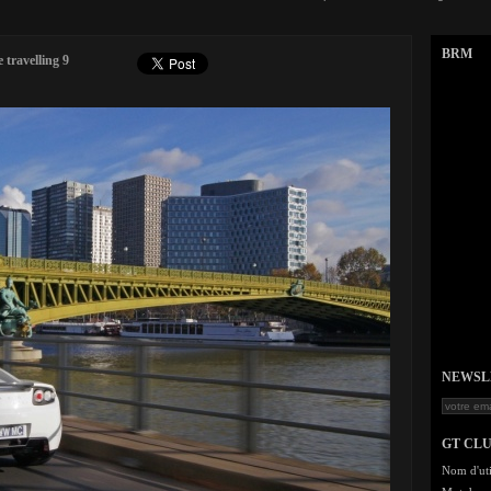
BRM
 travelling 9
NEWSLET
GT CL
Nom d'uti