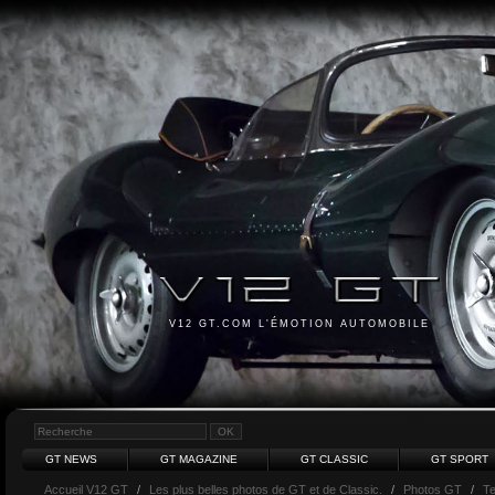
V12 GT.COM L'ÉMOTION AUTOMOBILE
GT NEWS
GT MAGAZINE
GT CLASSIC
GT SPORT
Accueil V12 GT
/
Les plus belles photos de GT et de Classic.
/
Photos GT
/
Te