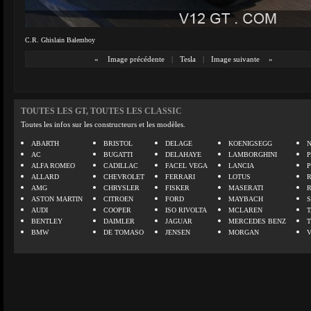
C.R. Ghislain Balemboy
«
Image précédente
|
Tesla
|
Image suivante
»
TOUTES LES GT, TOUTES LES CLASSIC
Toutes les infos sur les constructeurs et les modèles.
ABARTH
BRISTOL
DELAGE
KOENIGSEGG
N
AC
BUGATTI
DELAHAYE
LAMBORGHINI
P
ALFA ROMEO
CADILLAC
FACEL VEGA
LANCIA
ALLARD
CHEVROLET
FERRARI
LOTUS
AMG
CHRYSLER
FISKER
MASERATI
ASTON MARTIN
CITROEN
FORD
MAYBACH
AUDI
COOPER
ISO RIVOLTA
MCLAREN
BENTLEY
DAIMLER
JAGUAR
MERCEDES BENZ
BMW
DE TOMASO
JENSEN
MORGAN