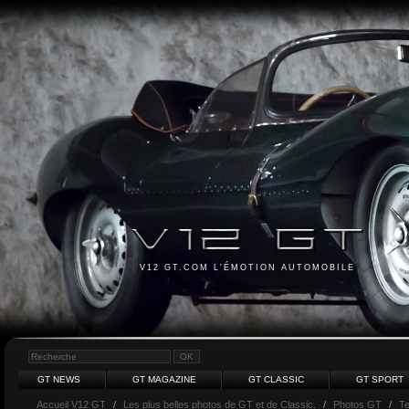
V12 GT.COM L'ÉMOTION AUTOMOBILE
GT NEWS
GT MAGAZINE
GT CLASSIC
GT SPORT
Accueil V12 GT
/
Les plus belles photos de GT et de Classic.
/
Photos GT
/
Te