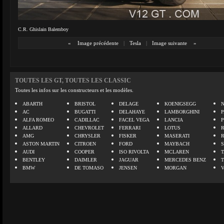
C.R. Ghislain Balemboy
«
Image précédente
|
Tesla
|
Image suivante
»
TOUTES LES GT, TOUTES LES CLASSIC
Toutes les infos sur les constructeurs et les modèles.
ABARTH
BRISTOL
DELAGE
KOENIGSEGG
N
AC
BUGATTI
DELAHAYE
LAMBORGHINI
P
ALFA ROMEO
CADILLAC
FACEL VEGA
LANCIA
ALLARD
CHEVROLET
FERRARI
LOTUS
AMG
CHRYSLER
FISKER
MASERATI
ASTON MARTIN
CITROEN
FORD
MAYBACH
AUDI
COOPER
ISO RIVOLTA
MCLAREN
BENTLEY
DAIMLER
JAGUAR
MERCEDES BENZ
BMW
DE TOMASO
JENSEN
MORGAN