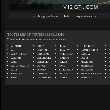
«
Image précédente
|
Tesla
|
Image suivante
»
TOUTES LES GT, TOUTES LES CLASSIC
Toutes les infos sur les constructeurs et les modèles.
ABARTH
BRISTOL
DELAGE
KOENIGSEGG
N
AC
BUGATTI
DELAHAYE
LAMBORGHINI
P
ALFA ROMEO
CADILLAC
FACEL VEGA
LANCIA
ALLARD
CHEVROLET
FERRARI
LOTUS
AMG
CHRYSLER
FISKER
MASERATI
ASTON MARTIN
CITROEN
FORD
MAYBACH
AUDI
COOPER
ISO RIVOLTA
MCLAREN
BENTLEY
DAIMLER
JAGUAR
MERCEDES BENZ
BMW
DE TOMASO
JENSEN
MORGAN