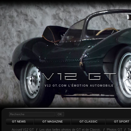
V12 GT.COM L'ÉMOTION AUTOMOBILE
GT NEWS
GT MAGAZINE
GT CLASSIC
GT SPORT
Accueil V12 GT
/
Les plus belles photos de GT et de Classic.
/
Photos GT
/
Te