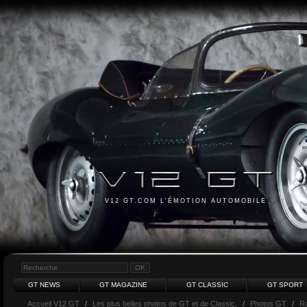
V12 GT.COM L'ÉMOTION AUTOMOBILE
GT NEWS
GT MAGAZINE
GT CLASSIC
GT SPORT
Accueil V12 GT
/
Les plus belles photos de GT et de Classic.
/
Photos GT
/
R