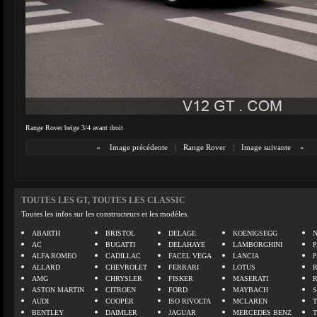
Range Rover beige 3/4 avant droit
«
Image précédente
|
Range Rover
|
Image suivante
»
TOUTES LES GT, TOUTES LES CLASSIC
Toutes les infos sur les constructeurs et les modèles.
ABARTH
BRISTOL
DELAGE
KOENIGSEGG
N
AC
BUGATTI
DELAHAYE
LAMBORGHINI
P
ALFA ROMEO
CADILLAC
FACEL VEGA
LANCIA
ALLARD
CHEVROLET
FERRARI
LOTUS
AMG
CHRYSLER
FISKER
MASERATI
ASTON MARTIN
CITROEN
FORD
MAYBACH
AUDI
COOPER
ISO RIVOLTA
MCLAREN
BENTLEY
DAIMLER
JAGUAR
MERCEDES BENZ