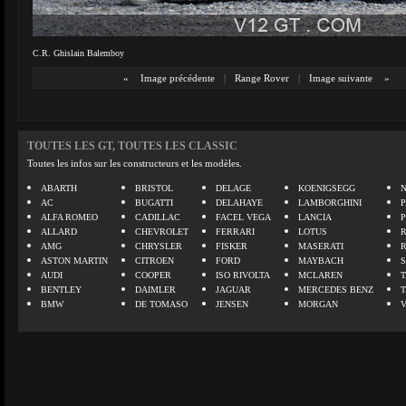
C.R. Ghislain Balemboy
«
Image précédente
|
Range Rover
|
Image suivante
»
TOUTES LES GT, TOUTES LES CLASSIC
Toutes les infos sur les constructeurs et les modèles.
ABARTH
BRISTOL
DELAGE
KOENIGSEGG
N
AC
BUGATTI
DELAHAYE
LAMBORGHINI
P
ALFA ROMEO
CADILLAC
FACEL VEGA
LANCIA
ALLARD
CHEVROLET
FERRARI
LOTUS
AMG
CHRYSLER
FISKER
MASERATI
ASTON MARTIN
CITROEN
FORD
MAYBACH
AUDI
COOPER
ISO RIVOLTA
MCLAREN
BENTLEY
DAIMLER
JAGUAR
MERCEDES BENZ
BMW
DE TOMASO
JENSEN
MORGAN