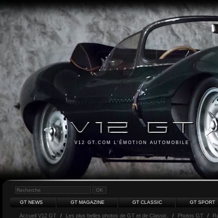
V12 GT.COM L'ÉMOTION AUTOMOBILE
GT NEWS
GT MAGAZINE
GT CLASSIC
GT SPORT
Accueil V12 GT
/
Les plus belles photos de GT et de Classic.
/
Photos GT
/
R