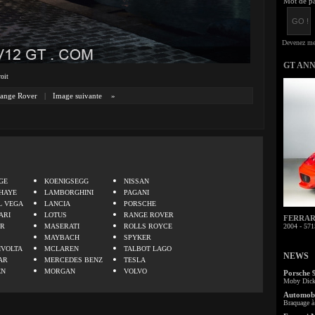
Mot de pa
GT AN
oit
ange Rover
|
Image suivante
»
.
GE
KOENIGSEGG
NISSAN
HAYE
LAMBORGHINI
PAGANI
L VEGA
LANCIA
PORSCHE
ARI
LOTUS
RANGE ROVER
FERRARI 
ER
MASERATI
ROLLS ROYCE
2004 - 571
MAYBACH
SPYKER
IVOLTA
MCLAREN
TALBOT LAGO
NEWS
AR
MERCEDES BENZ
TESLA
EN
MORGAN
VOLVO
Porsche 
Moby Dick 
Automobi
Braquage à 