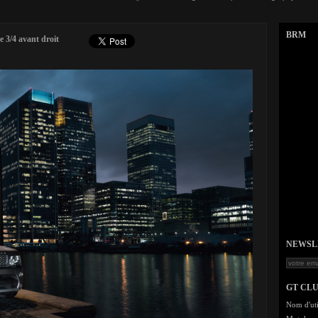
BRM
 3/4 avant droit
NEWSLET
GT CL
Nom d'uti