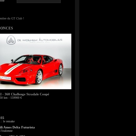
sse
NONCES
- 360 Challenge Stradale Coupé
50 km - 159900 €
935
: le remake
li Amos Delta Futurista
l'italienne