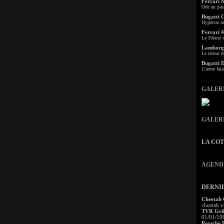
Ferrari 
Ode au pas
Bugatti 
Hypercar a
Ferrari 4
Le 50ème c
Lamborgh
Le retour d
Bugatti 
L'arme fata
GALER
GALER
LA CO
AGEND
DERNI
Cheetah
cheetah v
TVR Grif
01/01/19
Porsche 