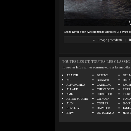
Range Rover Sport Autobiography anthracite 3/4 avant dr
«
Image précédente
|
R
TOUTES LES GT, TOUTES LES CLASSIC
Toutes les infos sur les constructeurs et les modèles
ABARTH
BRISTOL
DELA
AC
BUGATTI
DELA
ALFA ROMEO
CADILLAC
FACE
ALLARD
CHEVROLET
FERR
AMG
CHRYSLER
FISK
ASTON MARTIN
CITROEN
FORD
AUDI
COOPER
ISO R
BENTLEY
DAIMLER
JAGU
BMW
DE TOMASO
JENS