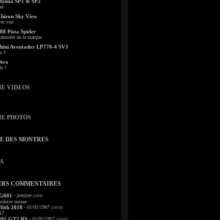
Monza SP1 & SP2
sé
Chiron Sky View
vec vue
88 Pista Spider
abriolet de la marque
ini Aventador LP770-4 SVJ
u J
Divo
le ?
IE VIDEOS
IE PHOTOS
TE DES MONTRES
A
ERS COMMENTAIRES
 G601
- jamijoe
(5/04)
oiture suisse
fith 2018
- 01/01/1967
(14/10)
67
991 GT2 RS
- 01/01/1967
(14/10)