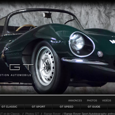
MOTION AUTOMOBILE
ANNONCES
PHOTOS
VIDÉOS
GT CLASSIC
GT SPORT
GT SPEED
GT GUIDE
GT et de Classic.
/
Photos GT
/
Range Rover
/ Range Rover Sport Autobiography anthrac