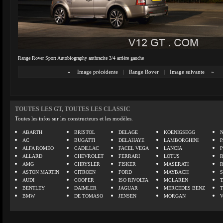
Range Rover Sport Autobiography anthracite 3/4 arrière gauche
«
Image précédente
|
Range Rover
|
Image suivante
»
TOUTES LES GT, TOUTES LES CLASSIC
Toutes les infos sur les constructeurs et les modèles.
ABARTH
BRISTOL
DELAGE
KOENIGSEGG
N
AC
BUGATTI
DELAHAYE
LAMBORGHINI
P
ALFA ROMEO
CADILLAC
FACEL VEGA
LANCIA
ALLARD
CHEVROLET
FERRARI
LOTUS
AMG
CHRYSLER
FISKER
MASERATI
ASTON MARTIN
CITROEN
FORD
MAYBACH
AUDI
COOPER
ISO RIVOLTA
MCLAREN
BENTLEY
DAIMLER
JAGUAR
MERCEDES BENZ
BMW
DE TOMASO
JENSEN
MORGAN