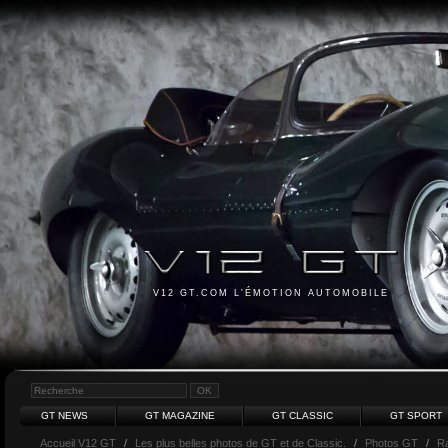
V12 GT.COM L'ÉMOTION AUTOMOBILE
GT NEWS
GT MAGAZINE
GT CLASSIC
GT SPORT
Accueil V12 GT
/
Les plus belles photos de GT et de Classic.
/
Photos GT
/
R