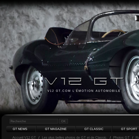
V12 GT.COM L'ÉMOTION AUTOMOBILE
GT NEWS
GT MAGAZINE
GT CLASSIC
GT SPORT
Accueil V12 GT
/
Les plus belles photos de GT et de Classic.
/
Photos GT
/
R