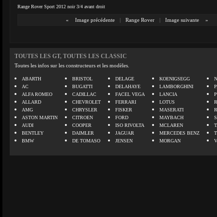
Range Rover Sport 2012 noir 3/4 avant droit
«
Image précédente
|
Range Rover
|
Image suivante
»
TOUTES LES GT, TOUTES LES CLASSIC
Toutes les infos sur les constructeurs et les modèles.
ABARTH
BRISTOL
DELAGE
KOENIGSEGG
N
AC
BUGATTI
DELAHAYE
LAMBORGHINI
P
ALFA ROMEO
CADILLAC
FACEL VEGA
LANCIA
ALLARD
CHEVROLET
FERRARI
LOTUS
AMG
CHRYSLER
FISKER
MASERATI
ASTON MARTIN
CITROEN
FORD
MAYBACH
AUDI
COOPER
ISO RIVOLTA
MCLAREN
BENTLEY
DAIMLER
JAGUAR
MERCEDES BENZ
BMW
DE TOMASO
JENSEN
MORGAN