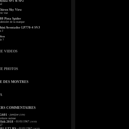
Monza SP1 & SP2
sé
Chiron Sky View
vec vue
88 Pista Spider
abriolet de la marque
ini Aventador LP770-4 SVJ
u J
Divo
le ?
IE VIDEOS
IE PHOTOS
TE DES MONTRES
A
ERS COMMENTAIRES
 G601
- jamijoe
(5/04)
oiture suisse
fith 2018
- 01/01/1967
(14/10)
67
991 GT2 RS
- 01/01/1967
(14/10)