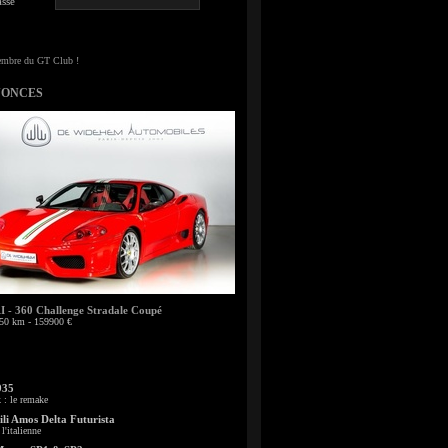
sse
NONCES
- 360 Challenge Stradale Coupé
50 km - 159900 €
935
: le remake
li Amos Delta Futurista
l'italienne