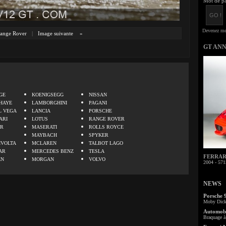
Mot de pa
ange Rover
|
Image suivante
»
GT AN
.
GE
KOENIGSEGG
NISSAN
HAYE
LAMBORGHINI
PAGANI
L VEGA
LANCIA
PORSCHE
ARI
LOTUS
RANGE ROVER
ER
MASERATI
ROLLS ROYCE
MAYBACH
SPYKER
IVOLTA
MCLAREN
TALBOT LAGO
AR
MERCEDES BENZ
TESLA
FERRARI 
EN
MORGAN
VOLVO
2004 - 571
NEWS
Porsche 
Moby Dick 
Automobi
Braquage à 