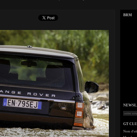
BRM
NEWSLET
GT CL
Nom d'uti