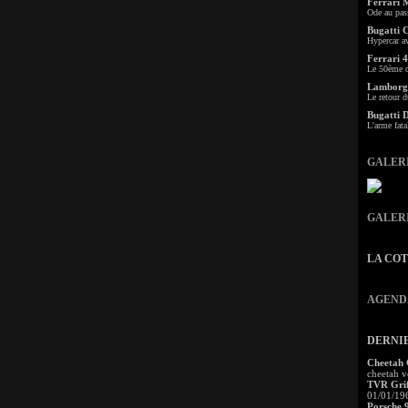
Ferrari 
Ode au pas
Bugatti 
Hypercar a
Ferrari 4
Le 50ème c
Lamborgh
Le retour d
Bugatti 
L'arme fata
GALER
GALER
LA CO
AGEND
DERNI
Cheetah
cheetah v
TVR Grif
01/01/19
Porsche 