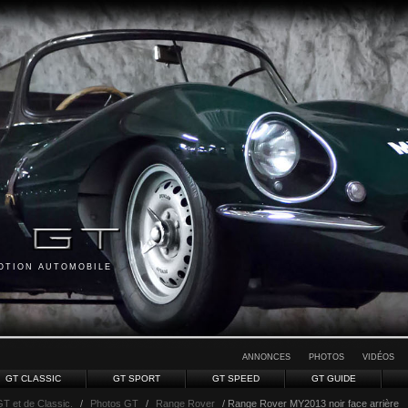
MOTION AUTOMOBILE
ANNONCES
PHOTOS
VIDÉOS
GT CLASSIC
GT SPORT
GT SPEED
GT GUIDE
GT et de Classic.
/
Photos GT
/
Range Rover
/ Range Rover MY2013 noir face arrière