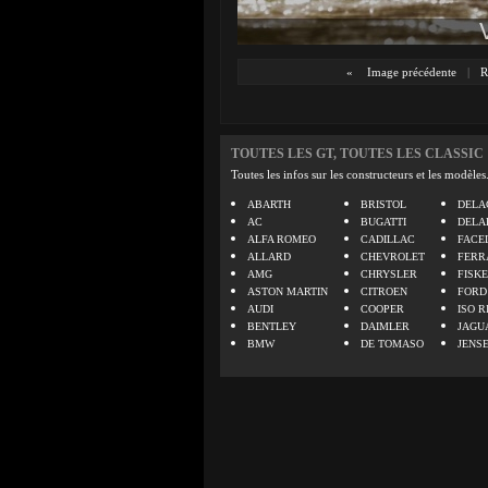
«
Image précédente
|
R
TOUTES LES GT, TOUTES LES CLASSIC
Toutes les infos sur les constructeurs et les modèles
ABARTH
BRISTOL
DELA
AC
BUGATTI
DELA
ALFA ROMEO
CADILLAC
FACE
ALLARD
CHEVROLET
FERR
AMG
CHRYSLER
FISK
ASTON MARTIN
CITROEN
FORD
AUDI
COOPER
ISO R
BENTLEY
DAIMLER
JAGU
BMW
DE TOMASO
JENS