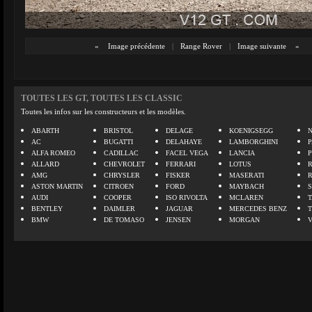
«
Image précédente
|
Range Rover
|
Image suivante
»
TOUTES LES GT, TOUTES LES CLASSIC
Toutes les infos sur les constructeurs et les modèles.
ABARTH
BRISTOL
DELAGE
KOENIGSEGG
N
AC
BUGATTI
DELAHAYE
LAMBORGHINI
P
ALFA ROMEO
CADILLAC
FACEL VEGA
LANCIA
ALLARD
CHEVROLET
FERRARI
LOTUS
AMG
CHRYSLER
FISKER
MASERATI
ASTON MARTIN
CITROEN
FORD
MAYBACH
AUDI
COOPER
ISO RIVOLTA
MCLAREN
BENTLEY
DAIMLER
JAGUAR
MERCEDES BENZ
BMW
DE TOMASO
JENSEN
MORGAN