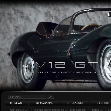
V12 GT.COM L'ÉMOTION AUTOMOBILE
GT NEWS
GT MAGAZINE
GT CLASSIC
GT SPORT
Accueil V12 GT
/
Les plus belles photos de GT et de Classic.
/
Photos GT
/
R