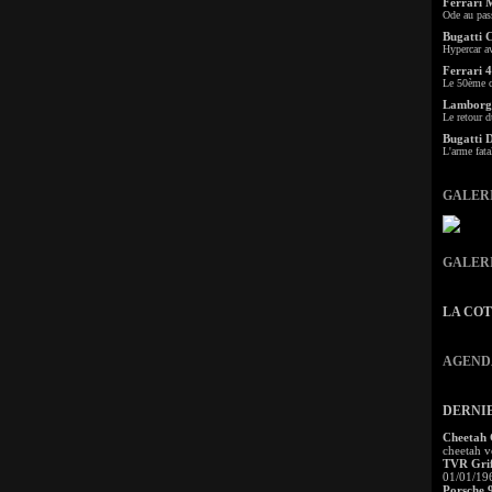
Ferrari 
Ode au pas
Bugatti 
Hypercar a
Ferrari 4
Le 50ème c
Lamborgh
Le retour d
Bugatti 
L'arme fata
GALER
GALER
LA CO
AGEND
DERNI
Cheetah
cheetah v
TVR Grif
01/01/19
Porsche 