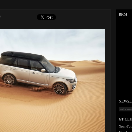
BRM
é
NEWSLET
GT CL
Nom d'uti