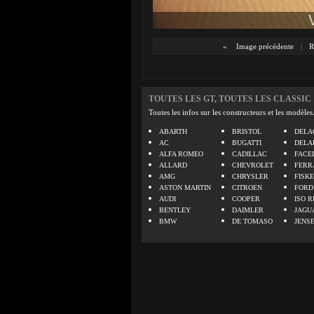
«
Image précédente
|
R
TOUTES LES GT, TOUTES LES CLASSIC
Toutes les infos sur les constructeurs et les modèles
ABARTH
BRISTOL
DELA
AC
BUGATTI
DELA
ALFA ROMEO
CADILLAC
FACE
ALLARD
CHEVROLET
FERR
AMG
CHRYSLER
FISK
ASTON MARTIN
CITROEN
FORD
AUDI
COOPER
ISO R
BENTLEY
DAIMLER
JAGU
BMW
DE TOMASO
JENS