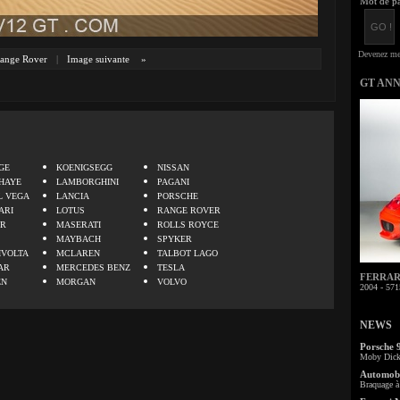
Mot de pa
ange Rover
|
Image suivante
»
GT AN
.
GE
KOENIGSEGG
NISSAN
HAYE
LAMBORGHINI
PAGANI
L VEGA
LANCIA
PORSCHE
ARI
LOTUS
RANGE ROVER
ER
MASERATI
ROLLS ROYCE
MAYBACH
SPYKER
IVOLTA
MCLAREN
TALBOT LAGO
AR
MERCEDES BENZ
TESLA
FERRARI 
EN
MORGAN
VOLVO
2004 - 571
NEWS
Porsche 
Moby Dick 
Automobi
Braquage à 