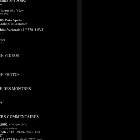
Monza SP1 & SP2
sé
Chiron Sky View
vec vue
88 Pista Spider
abriolet de la marque
ini Aventador LP770-4 SVJ
u J
Divo
le ?
IE VIDEOS
IE PHOTOS
TE DES MONTRES
A
ERS COMMENTAIRES
 G601
- jamijoe
(5/04)
oiture suisse
fith 2018
- 01/01/1967
(14/10)
67
991 GT2 RS
- 01/01/1967
(14/10)