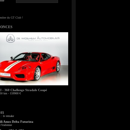
sse
NONCES
- 360 Challenge Stradale Coupé
50 km - 159900 €
935
: le remake
li Amos Delta Futurista
l'italienne