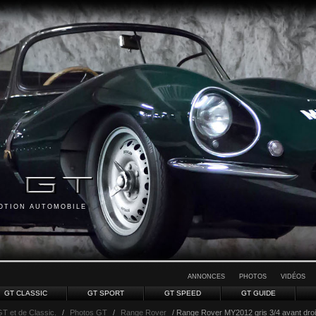
MOTION AUTOMOBILE
ANNONCES
PHOTOS
VIDÉOS
GT CLASSIC
GT SPORT
GT SPEED
GT GUIDE
GT et de Classic.
/
Photos GT
/
Range Rover
/ Range Rover MY2012 gris 3/4 avant droit 