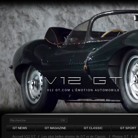
V12 GT.COM L'ÉMOTION AUTOMOBILE
GT NEWS
GT MAGAZINE
GT CLASSIC
GT SPORT
Accueil V12 GT
/
Les plus belles photos de GT et de Classic.
/
Photos GT
/
R