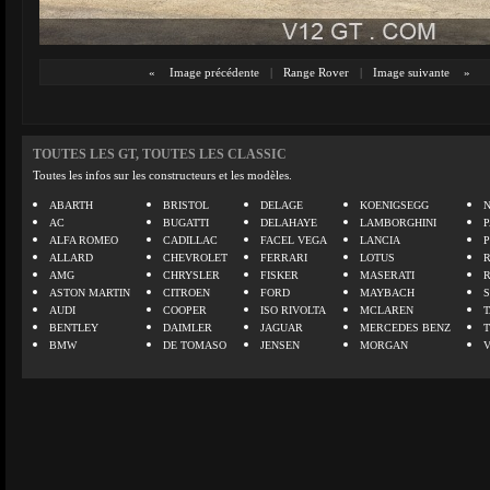
«
Image précédente
|
Range Rover
|
Image suivante
»
TOUTES LES GT, TOUTES LES CLASSIC
Toutes les infos sur les constructeurs et les modèles.
ABARTH
BRISTOL
DELAGE
KOENIGSEGG
N
AC
BUGATTI
DELAHAYE
LAMBORGHINI
P
ALFA ROMEO
CADILLAC
FACEL VEGA
LANCIA
ALLARD
CHEVROLET
FERRARI
LOTUS
AMG
CHRYSLER
FISKER
MASERATI
ASTON MARTIN
CITROEN
FORD
MAYBACH
AUDI
COOPER
ISO RIVOLTA
MCLAREN
BENTLEY
DAIMLER
JAGUAR
MERCEDES BENZ
BMW
DE TOMASO
JENSEN
MORGAN