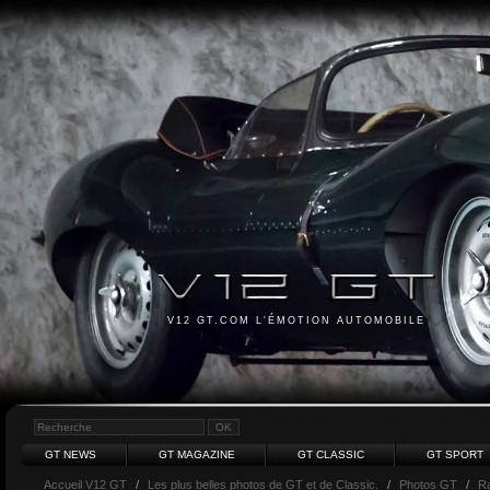
V12 GT.COM L'ÉMOTION AUTOMOBILE
GT NEWS
GT MAGAZINE
GT CLASSIC
GT SPORT
Accueil V12 GT
/
Les plus belles photos de GT et de Classic.
/
Photos GT
/
R