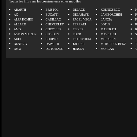
Toutes les infos sur les constructeurs et les modèles.
ABARTH
BRISTOL
DELAGE
KOENIGSEGG
N
AC
BUGATTI
DELAHAYE
LAMBORGHINI
P
ALFA ROMEO
CADILLAC
FACEL VEGA
LANCIA
ALLARD
CHEVROLET
FERRARI
LOTUS
AMG
CHRYSLER
FISKER
MASERATI
ASTON MARTIN
CITROEN
FORD
MAYBACH
AUDI
COOPER
ISO RIVOLTA
MCLAREN
BENTLEY
DAIMLER
JAGUAR
MERCEDES BENZ
BMW
DE TOMASO
JENSEN
MORGAN