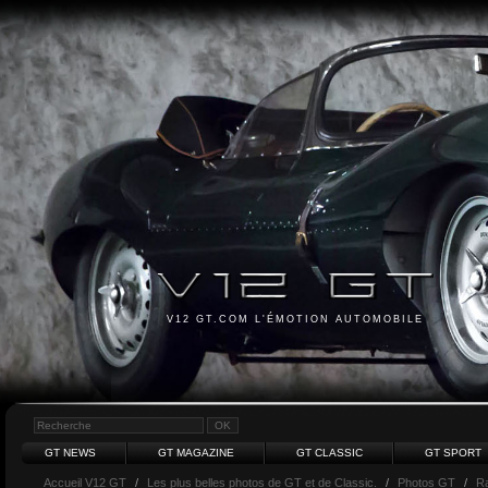
V12 GT.COM L'ÉMOTION AUTOMOBILE
GT NEWS
GT MAGAZINE
GT CLASSIC
GT SPORT
Accueil V12 GT
/
Les plus belles photos de GT et de Classic.
/
Photos GT
/
R