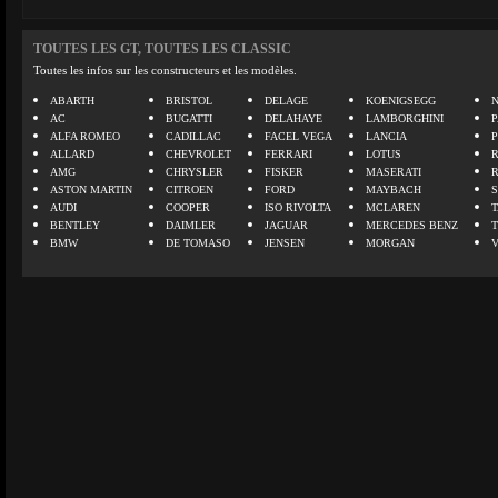
TOUTES LES GT, TOUTES LES CLASSIC
Toutes les infos sur les constructeurs et les modèles.
ABARTH
BRISTOL
DELAGE
KOENIGSEGG
N
AC
BUGATTI
DELAHAYE
LAMBORGHINI
P
ALFA ROMEO
CADILLAC
FACEL VEGA
LANCIA
ALLARD
CHEVROLET
FERRARI
LOTUS
AMG
CHRYSLER
FISKER
MASERATI
ASTON MARTIN
CITROEN
FORD
MAYBACH
AUDI
COOPER
ISO RIVOLTA
MCLAREN
BENTLEY
DAIMLER
JAGUAR
MERCEDES BENZ
BMW
DE TOMASO
JENSEN
MORGAN