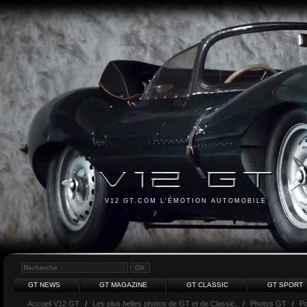
V12 GT.COM L'ÉMOTION AUTOMOBILE
GT NEWS
GT MAGAZINE
GT CLASSIC
GT SPORT
Accueil V12 GT
/
Les plus belles photos de GT et de Classic.
/
Photos GT
/
P