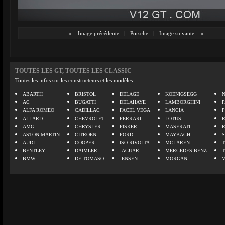
«
Image précédente
|
Porsche
|
Image suivante
»
TOUTES LES GT, TOUTES LES CLASSIC
Toutes les infos sur les constructeurs et les modèles.
ABARTH
BRISTOL
DELAGE
KOENIGSEGG
N
AC
BUGATTI
DELAHAYE
LAMBORGHINI
P
ALFA ROMEO
CADILLAC
FACEL VEGA
LANCIA
ALLARD
CHEVROLET
FERRARI
LOTUS
AMG
CHRYSLER
FISKER
MASERATI
ASTON MARTIN
CITROEN
FORD
MAYBACH
AUDI
COOPER
ISO RIVOLTA
MCLAREN
BENTLEY
DAIMLER
JAGUAR
MERCEDES BENZ
BMW
DE TOMASO
JENSEN
MORGAN