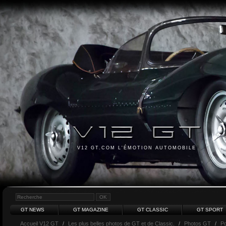
V12 GT.COM L'ÉMOTION AUTOMOBILE
GT NEWS
GT MAGAZINE
GT CLASSIC
GT SPORT
Accueil V12 GT
/
Les plus belles photos de GT et de Classic.
/
Photos GT
/
P