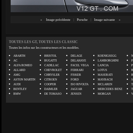
«
Image précédente
|
Porsche
|
Image suivante
»
TOUTES LES GT, TOUTES LES CLASSIC
Toutes les infos sur les constructeurs et les modèles.
ABARTH
BRISTOL
DELAGE
KOENIGSEGG
N
AC
BUGATTI
DELAHAYE
LAMBORGHINI
P
ALFA ROMEO
CADILLAC
FACEL VEGA
LANCIA
ALLARD
CHEVROLET
FERRARI
LOTUS
AMG
CHRYSLER
FISKER
MASERATI
ASTON MARTIN
CITROEN
FORD
MAYBACH
AUDI
COOPER
ISO RIVOLTA
MCLAREN
BENTLEY
DAIMLER
JAGUAR
MERCEDES BENZ
BMW
DE TOMASO
JENSEN
MORGAN