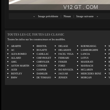
«
Image précédente
|
Nissan
|
Image suivante
»
TOUTES LES GT, TOUTES LES CLASSIC
Toutes les infos sur les constructeurs et les modèles.
ABARTH
BRISTOL
DELAGE
KOENIGSEGG
N
AC
BUGATTI
DELAHAYE
LAMBORGHINI
P
ALFA ROMEO
CADILLAC
FACEL VEGA
LANCIA
ALLARD
CHEVROLET
FERRARI
LOTUS
AMG
CHRYSLER
FISKER
MASERATI
ASTON MARTIN
CITROEN
FORD
MAYBACH
AUDI
COOPER
ISO RIVOLTA
MCLAREN
BENTLEY
DAIMLER
JAGUAR
MERCEDES BENZ
BMW
DE TOMASO
JENSEN
MORGAN