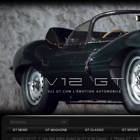
V12 GT.COM L'ÉMOTION AUTOMOBILE
GT NEWS
GT MAGAZINE
GT CLASSIC
GT SPORT
Accueil V12 GT
/
Les plus belles photos de GT et de Classic.
/
Photos GT
/
N