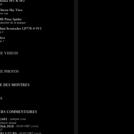
Monza SP1 & SP2
sé
Chiron Sky View
vec vue
88 Pista Spider
abriolet de la marque
ini Aventador LP770-4 SVJ
u J
Divo
le ?
IE VIDEOS
IE PHOTOS
TE DES MONTRES
A
ERS COMMENTAIRES
 G601
- jamijoe
(5/04)
oiture suisse
fith 2018
- 01/01/1967
(14/10)
67
991 GT2 RS
- 01/01/1967
(14/10)