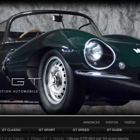
MOTION AUTOMOBILE
ANNONCES
PHOTOS
VIDÉOS
GT CLASSIC
GT SPORT
GT SPEED
GT GUIDE
GT et de Classic.
/
Photos GT
/
Nissan
/ Nissan GTR MkII noir 3/4 avant gauche