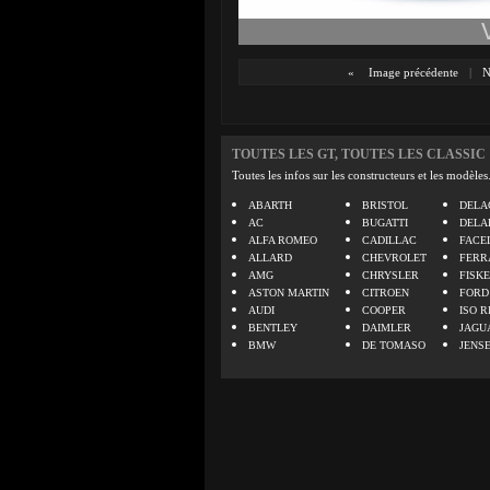
«
Image précédente
|
N
TOUTES LES GT, TOUTES LES CLASSIC
Toutes les infos sur les constructeurs et les modèles
ABARTH
BRISTOL
DELA
AC
BUGATTI
DELA
ALFA ROMEO
CADILLAC
FACE
ALLARD
CHEVROLET
FERR
AMG
CHRYSLER
FISK
ASTON MARTIN
CITROEN
FORD
AUDI
COOPER
ISO R
BENTLEY
DAIMLER
JAGU
BMW
DE TOMASO
JENS