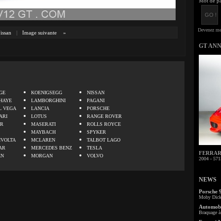
Mot de pa
issan
|
Image suivante
»
GT AN
.
GE
KOENIGSEGG
NISSAN
HAYE
LAMBORGHINI
PAGANI
L VEGA
LANCIA
PORSCHE
ARI
LOTUS
RANGE ROVER
ER
MASERATI
ROLLS ROYCE
MAYBACH
SPYKER
IVOLTA
MCLAREN
TALBOT LAGO
AR
MERCEDES BENZ
TESLA
FERRARI 
EN
MORGAN
VOLVO
2004 - 571
NEWS
Porsche 
Moby Dick 
Automobi
Braquage à 