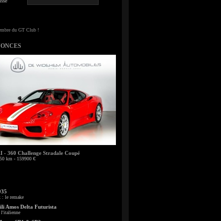
sse
NONCES
- 360 Challenge Stradale Coupé
50 km - 159900 €
935
: le remake
li Amos Delta Futurista
l'italienne