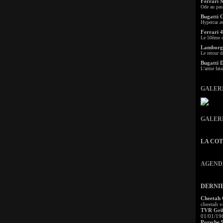
Ferrari 
Ode au pas
Bugatti 
Hypercar a
Ferrari 4
Le 50ème c
Lamborgh
Le retour d
Bugatti 
L'arme fata
GALER
GALER
LA CO
AGEND
DERNI
Cheetah
cheetah v
TVR Grif
01/01/19
Porsche 