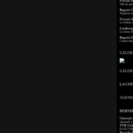
Ferrari 
Ode au pas
Bugatti 
Hypercar a
Ferrari 4
Le 50ème c
Lamborgh
Le retour d
Bugatti 
L'arme fata
GALER
GALER
LA CO
AGEND
DERNI
Cheetah
cheetah v
TVR Grif
01/01/19
Porsche 