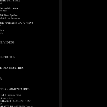
Monza SP1 & SP2
sé
Chiron Sky View
vec vue
88 Pista Spider
abriolet de la marque
ini Aventador LP770-4 SVJ
u J
Divo
le ?
IE VIDEOS
IE PHOTOS
TE DES MONTRES
A
ERS COMMENTAIRES
 G601
- jamijoe
(5/04)
oiture suisse
fith 2018
- 01/01/1967
(14/10)
67
991 GT2 RS
- 01/01/1967
(14/10)