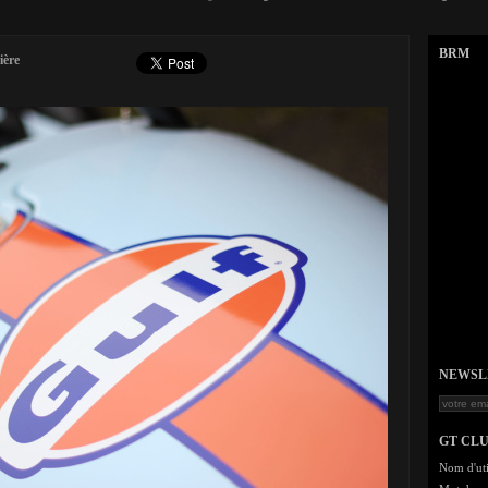
BRM
ière
NEWSLET
GT CL
Nom d'uti