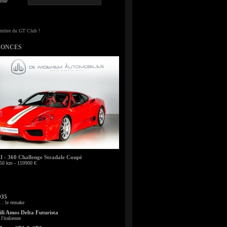
sse
NONCES
- 360 Challenge Stradale Coupé
50 km - 159900 €
935
: le remake
li Amos Delta Futurista
l'italienne