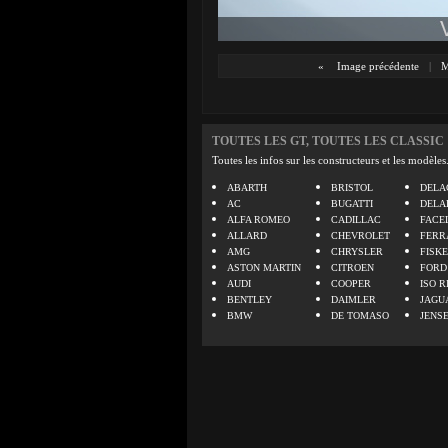
«
Image précédente
|
M
TOUTES LES GT, TOUTES LES CLASSIC
Toutes les infos sur les constructeurs et les modèles
ABARTH
BRISTOL
DELA
AC
BUGATTI
DELA
ALFA ROMEO
CADILLAC
FACE
ALLARD
CHEVROLET
FERR
AMG
CHRYSLER
FISK
ASTON MARTIN
CITROEN
FORD
AUDI
COOPER
ISO R
BENTLEY
DAIMLER
JAGU
BMW
DE TOMASO
JENS