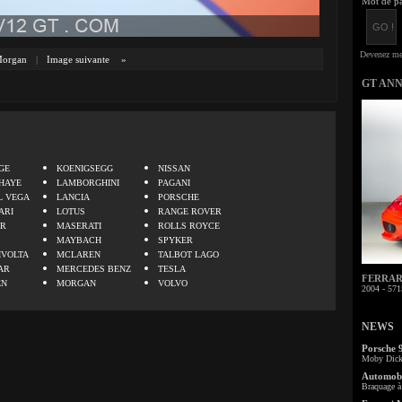
Mot de pa
organ
|
Image suivante
»
GT AN
.
GE
KOENIGSEGG
NISSAN
HAYE
LAMBORGHINI
PAGANI
L VEGA
LANCIA
PORSCHE
ARI
LOTUS
RANGE ROVER
ER
MASERATI
ROLLS ROYCE
MAYBACH
SPYKER
IVOLTA
MCLAREN
TALBOT LAGO
AR
MERCEDES BENZ
TESLA
FERRARI 
EN
MORGAN
VOLVO
2004 - 571
NEWS
Porsche 
Moby Dick 
Automobi
Braquage à 