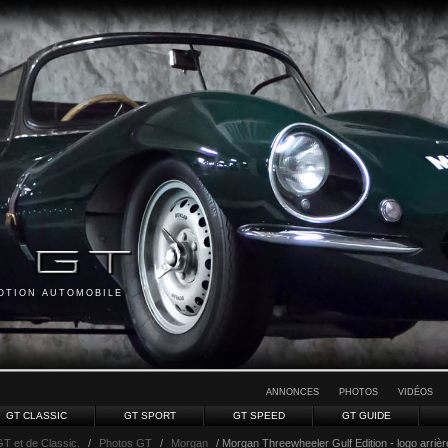
MOTION AUTOMOBILE
ANNONCES
PHOTOS
VIDÉOS
GT CLASSIC
GT SPORT
GT SPEED
GT GUIDE
GT et de Classic.
/
Photos GT
/
Morgan
/ Morgan Threewheeler Gulf Edition - logo arrièr