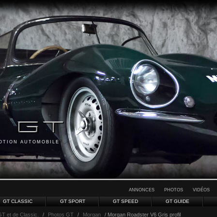
MOTION AUTOMOBILE
ANNONCES
PHOTOS
VIDÉOS
GT CLASSIC
GT SPORT
GT SPEED
GT GUIDE
GT et de Classic.
/
Photos GT
/
Morgan
/ Morgan Roadster V6 Gris profil