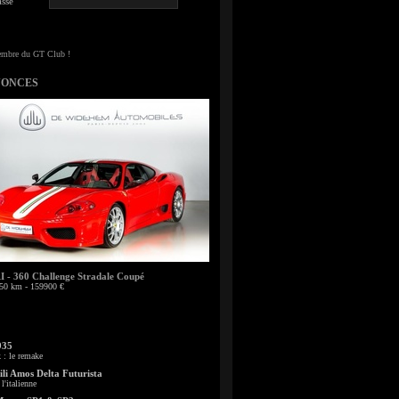
sse
NONCES
- 360 Challenge Stradale Coupé
50 km - 159900 €
935
: le remake
li Amos Delta Futurista
l'italienne