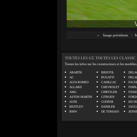
«
Image précédente
|
M
TOUTES LES GT, TOUTES LES CLASSIC
Toutes les infos sur les constructeurs et les modèles
ABARTH
BRISTOL
DELA
AC
BUGATTI
DELA
ALFA ROMEO
CADILLAC
FACE
ALLARD
CHEVROLET
FERR
AMG
CHRYSLER
FISK
ASTON MARTIN
CITROEN
FORD
AUDI
COOPER
ISO R
BENTLEY
DAIMLER
JAGU
BMW
DE TOMASO
JENS