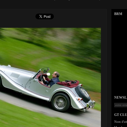
BRM
NEWSLET
GT CL
Nom d'uti