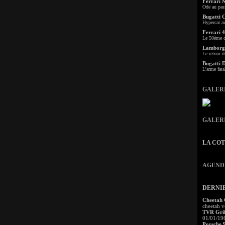
Ferrari 
Ode au pas
Bugatti 
Hypercar a
Ferrari 4
Le 50ème c
Lamborgh
Le retour d
Bugatti 
L'arme fata
GALER
GALER
LA CO
AGEND
DERNI
Cheetah
cheetah v
TVR Grif
01/01/19
Porsche 