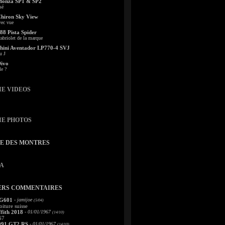
Monza SP1 & SP2
sé
Chiron Sky View
vec vue
88 Pista Spider
abriolet de la marque
ini Aventador LP770-4 SVJ
u J
Divo
le ?
IE VIDEOS
IE PHOTOS
TE DES MONTRES
A
ERS COMMENTAIRES
 G601
- jamijoe
(5/04)
oiture suisse
fith 2018
- 01/01/1967
(14/10)
67
991 GT2 RS
- 01/01/1967
(14/10)