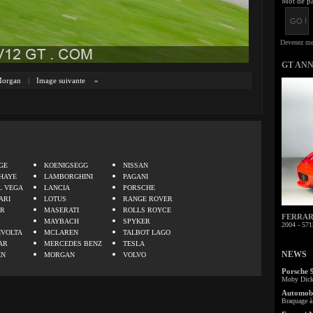
Mot de pa
GT AN
organ
|
Image suivante
»
.
GE
KOENIGSEGG
NISSAN
HAYE
LAMBORGHINI
PAGANI
L VEGA
LANCIA
PORSCHE
ARI
LOTUS
RANGE ROVER
ER
MASERATI
ROLLS ROYCE
FERRARI 
MAYBACH
SPYKER
2004 - 571
IVOLTA
MCLAREN
TALBOT LAGO
AR
MERCEDES BENZ
TESLA
NEWS
EN
MORGAN
VOLVO
Porsche 
Moby Dick 
Automobi
Braquage à 