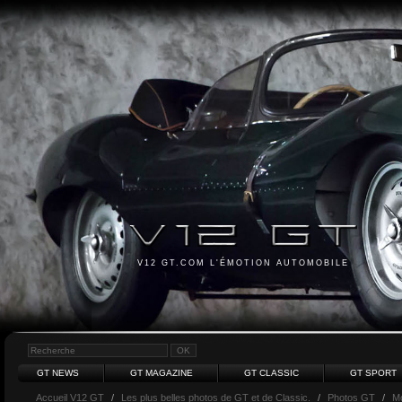
V12 GT.COM L'ÉMOTION AUTOMOBILE
GT NEWS
GT MAGAZINE
GT CLASSIC
GT SPORT
Accueil V12 GT
/
Les plus belles photos de GT et de Classic.
/
Photos GT
/
M