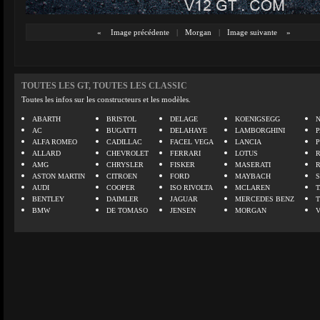
«
Image précédente
|
Morgan
|
Image suivante
»
TOUTES LES GT, TOUTES LES CLASSIC
Toutes les infos sur les constructeurs et les modèles.
ABARTH
BRISTOL
DELAGE
KOENIGSEGG
N
AC
BUGATTI
DELAHAYE
LAMBORGHINI
P
ALFA ROMEO
CADILLAC
FACEL VEGA
LANCIA
ALLARD
CHEVROLET
FERRARI
LOTUS
AMG
CHRYSLER
FISKER
MASERATI
ASTON MARTIN
CITROEN
FORD
MAYBACH
AUDI
COOPER
ISO RIVOLTA
MCLAREN
BENTLEY
DAIMLER
JAGUAR
MERCEDES BENZ
BMW
DE TOMASO
JENSEN
MORGAN