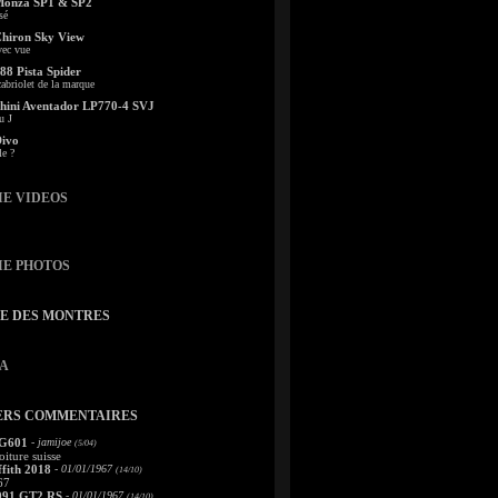
Monza SP1 & SP2
sé
Chiron Sky View
vec vue
88 Pista Spider
abriolet de la marque
ini Aventador LP770-4 SVJ
u J
Divo
le ?
IE VIDEOS
IE PHOTOS
TE DES MONTRES
A
ERS COMMENTAIRES
 G601
- jamijoe
(5/04)
oiture suisse
fith 2018
- 01/01/1967
(14/10)
67
991 GT2 RS
- 01/01/1967
(14/10)