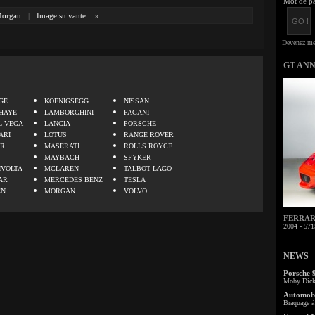
Mot de pa
organ
|
Image suivante
»
GT AN
.
GE
KOENIGSEGG
NISSAN
HAYE
LAMBORGHINI
PAGANI
L VEGA
LANCIA
PORSCHE
ARI
LOTUS
RANGE ROVER
ER
MASERATI
ROLLS ROYCE
MAYBACH
SPYKER
IVOLTA
MCLAREN
TALBOT LAGO
AR
MERCEDES BENZ
TESLA
EN
MORGAN
VOLVO
FERRARI 
2004 - 571
NEWS
Porsche 
Moby Dick 
Automobi
Braquage à 