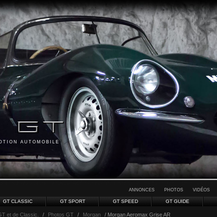
MOTION AUTOMOBILE
ANNONCES
PHOTOS
VIDÉOS
GT CLASSIC
GT SPORT
GT SPEED
GT GUIDE
GT et de Classic.
/
Photos GT
/
Morgan
/ Morgan Aeromax Grise AR