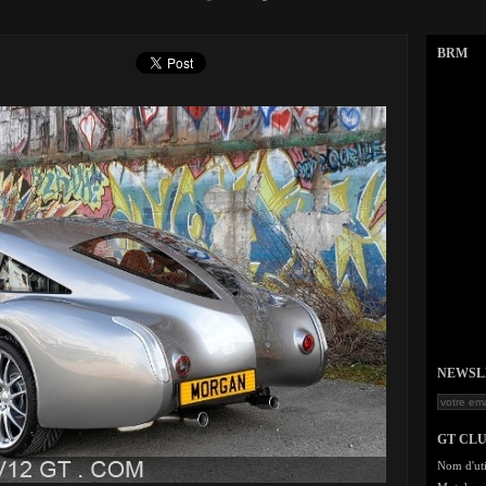
BRM
NEWSLET
GT CL
Nom d'uti