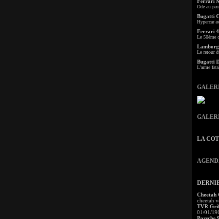
Ferrari 
Ode au pas
Bugatti 
Hypercar a
Ferrari 4
Le 50ème c
Lamborgh
Le retour d
Bugatti 
L'arme fata
GALER
GALER
LA CO
AGEND
DERNI
Cheetah
cheetah v
TVR Grif
01/01/19
Porsche 