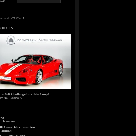
sse
NONCES
- 360 Challenge Stradale Coupé
50 km - 159900 €
935
: le remake
li Amos Delta Futurista
l'italienne