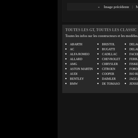
«
Image précédente
|
M
TOUTES LES GT, TOUTES LES CLASSIC
Toutes les infos sur les constructeurs et les modèles
ABARTH
BRISTOL
DELA
AC
BUGATTI
DELA
ALFA ROMEO
CADILLAC
FACE
ALLARD
CHEVROLET
FERR
AMG
CHRYSLER
FISK
ASTON MARTIN
CITROEN
FORD
AUDI
COOPER
ISO R
BENTLEY
DAIMLER
JAGU
BMW
DE TOMASO
JENS