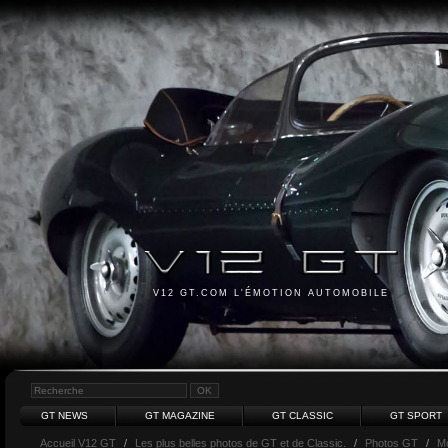
V12 GT.COM L'ÉMOTION AUTOMOBILE
GT NEWS
GT MAGAZINE
GT CLASSIC
GT SPORT
Accueil V12 GT
/
Les plus belles photos de GT et de Classic.
/
Photos GT
/
M