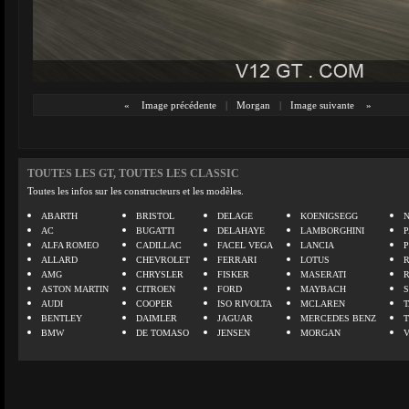
«
Image précédente
|
Morgan
|
Image suivante
»
TOUTES LES GT, TOUTES LES CLASSIC
Toutes les infos sur les constructeurs et les modèles.
ABARTH
BRISTOL
DELAGE
KOENIGSEGG
N
AC
BUGATTI
DELAHAYE
LAMBORGHINI
P
ALFA ROMEO
CADILLAC
FACEL VEGA
LANCIA
ALLARD
CHEVROLET
FERRARI
LOTUS
AMG
CHRYSLER
FISKER
MASERATI
ASTON MARTIN
CITROEN
FORD
MAYBACH
AUDI
COOPER
ISO RIVOLTA
MCLAREN
BENTLEY
DAIMLER
JAGUAR
MERCEDES BENZ
BMW
DE TOMASO
JENSEN
MORGAN