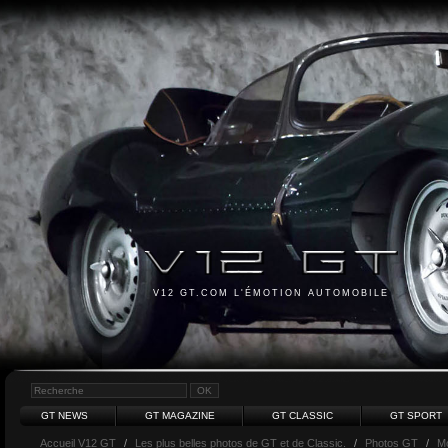
V12 GT.COM L'ÉMOTION AUTOMOBILE
GT NEWS
GT MAGAZINE
GT CLASSIC
GT SPORT
Accueil V12 GT
/
Les plus belles photos de GT et de Classic.
/
Photos GT
/
M