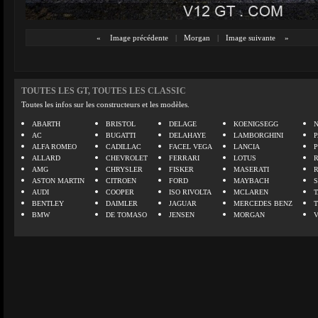
«
Image précédente
|
Morgan
|
Image suivante
»
TOUTES LES GT, TOUTES LES CLASSIC
Toutes les infos sur les constructeurs et les modèles.
ABARTH
BRISTOL
DELAGE
KOENIGSEGG
N
AC
BUGATTI
DELAHAYE
LAMBORGHINI
P
ALFA ROMEO
CADILLAC
FACEL VEGA
LANCIA
ALLARD
CHEVROLET
FERRARI
LOTUS
AMG
CHRYSLER
FISKER
MASERATI
ASTON MARTIN
CITROEN
FORD
MAYBACH
AUDI
COOPER
ISO RIVOLTA
MCLAREN
BENTLEY
DAIMLER
JAGUAR
MERCEDES BENZ
BMW
DE TOMASO
JENSEN
MORGAN