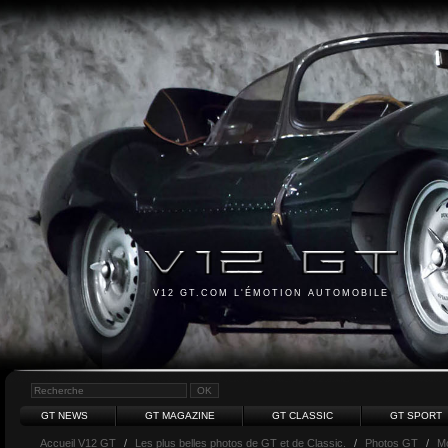
V12 GT.COM L'ÉMOTION AUTOMOBILE
GT NEWS
GT MAGAZINE
GT CLASSIC
GT SPORT
Accueil V12 GT
/
Les plus belles photos de GT et de Classic.
/
Photos GT
/
M