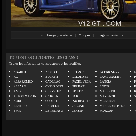
«
Image précédente
|
Morgan
|
Image suivante
»
TOUTES LES GT, TOUTES LES CLASSIC
Toutes les infos sur les constructeurs et les modèles.
ABARTH
BRISTOL
DELAGE
KOENIGSEGG
N
AC
BUGATTI
DELAHAYE
LAMBORGHINI
P
ALFA ROMEO
CADILLAC
FACEL VEGA
LANCIA
ALLARD
CHEVROLET
FERRARI
LOTUS
AMG
CHRYSLER
FISKER
MASERATI
ASTON MARTIN
CITROEN
FORD
MAYBACH
AUDI
COOPER
ISO RIVOLTA
MCLAREN
BENTLEY
DAIMLER
JAGUAR
MERCEDES BENZ
BMW
DE TOMASO
JENSEN
MORGAN