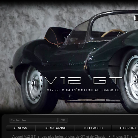
V12 GT.COM L'ÉMOTION AUTOMOBILE
GT NEWS
GT MAGAZINE
GT CLASSIC
GT SPORT
Accueil V12 GT
/
Les plus belles photos de GT et de Classic.
/
Photos GT
/
Mi