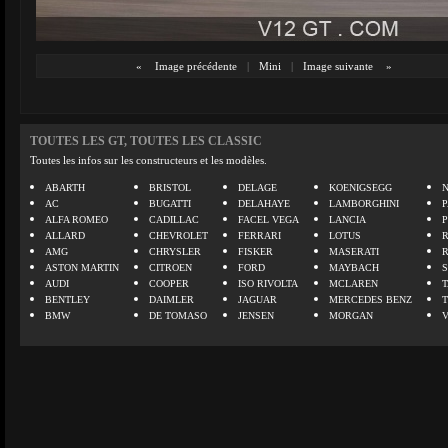
«
Image précédente
|
Mini
|
Image suivante
»
TOUTES LES GT, TOUTES LES CLASSIC
Toutes les infos sur les constructeurs et les modèles.
ABARTH
BRISTOL
DELAGE
KOENIGSEGG
N
AC
BUGATTI
DELAHAYE
LAMBORGHINI
P
ALFA ROMEO
CADILLAC
FACEL VEGA
LANCIA
ALLARD
CHEVROLET
FERRARI
LOTUS
AMG
CHRYSLER
FISKER
MASERATI
ASTON MARTIN
CITROEN
FORD
MAYBACH
AUDI
COOPER
ISO RIVOLTA
MCLAREN
BENTLEY
DAIMLER
JAGUAR
MERCEDES BENZ
BMW
DE TOMASO
JENSEN
MORGAN