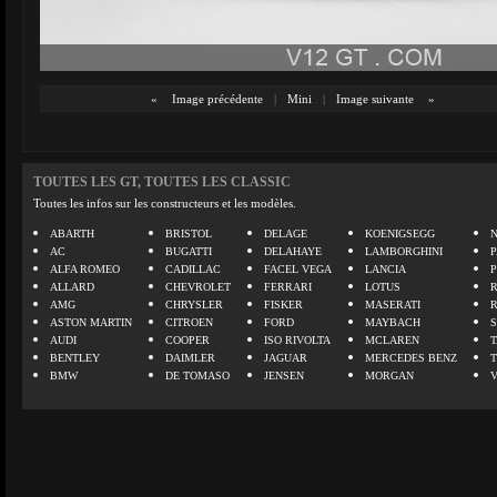
«
Image précédente
|
Mini
|
Image suivante
»
TOUTES LES GT, TOUTES LES CLASSIC
Toutes les infos sur les constructeurs et les modèles.
ABARTH
BRISTOL
DELAGE
KOENIGSEGG
N
AC
BUGATTI
DELAHAYE
LAMBORGHINI
P
ALFA ROMEO
CADILLAC
FACEL VEGA
LANCIA
ALLARD
CHEVROLET
FERRARI
LOTUS
AMG
CHRYSLER
FISKER
MASERATI
ASTON MARTIN
CITROEN
FORD
MAYBACH
AUDI
COOPER
ISO RIVOLTA
MCLAREN
BENTLEY
DAIMLER
JAGUAR
MERCEDES BENZ
BMW
DE TOMASO
JENSEN
MORGAN