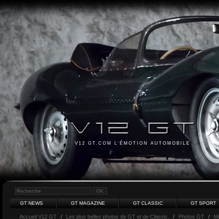
V12 GT.COM L'ÉMOTION AUTOMOBILE
GT NEWS
GT MAGAZINE
GT CLASSIC
GT SPORT
Accueil V12 GT
/
Les plus belles photos de GT et de Classic.
/
Photos GT
/
Mi