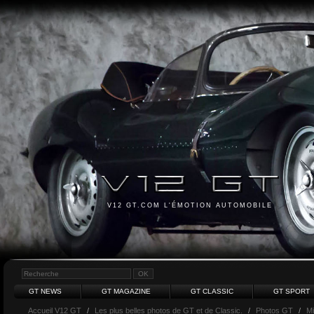
V12 GT.COM L'ÉMOTION AUTOMOBILE
GT NEWS
GT MAGAZINE
GT CLASSIC
GT SPORT
Accueil V12 GT
/
Les plus belles photos de GT et de Classic.
/
Photos GT
/
Mi