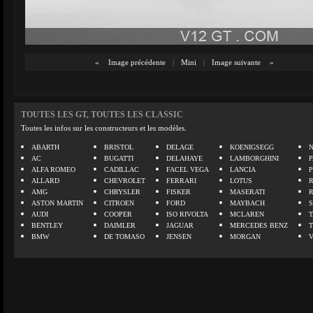
«
Image précédente
|
Mini
|
Image suivante
»
TOUTES LES GT, TOUTES LES CLASSIC
Toutes les infos sur les constructeurs et les modèles.
ABARTH
BRISTOL
DELAGE
KOENIGSEGG
N
AC
BUGATTI
DELAHAYE
LAMBORGHINI
P
ALFA ROMEO
CADILLAC
FACEL VEGA
LANCIA
ALLARD
CHEVROLET
FERRARI
LOTUS
AMG
CHRYSLER
FISKER
MASERATI
ASTON MARTIN
CITROEN
FORD
MAYBACH
AUDI
COOPER
ISO RIVOLTA
MCLAREN
BENTLEY
DAIMLER
JAGUAR
MERCEDES BENZ
BMW
DE TOMASO
JENSEN
MORGAN