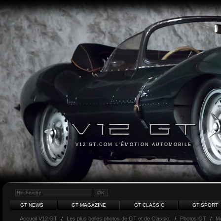
V12 GT.COM L'ÉMOTION AUTOMOBILE
GT NEWS
GT MAGAZINE
GT CLASSIC
GT SPORT
Accueil V12 GT
/
Les plus belles photos de GT et de Classic.
/
Photos GT
/
M