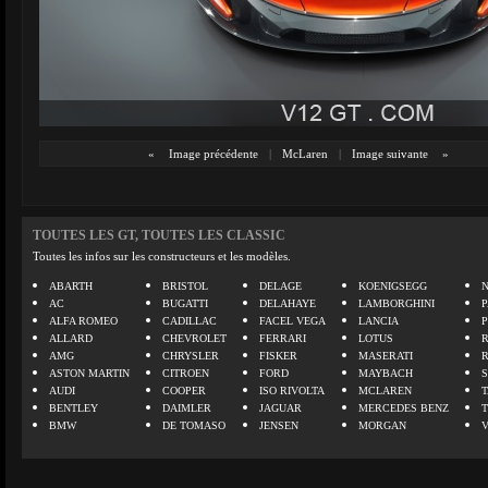
«
Image précédente
|
McLaren
|
Image suivante
»
TOUTES LES GT, TOUTES LES CLASSIC
Toutes les infos sur les constructeurs et les modèles.
ABARTH
BRISTOL
DELAGE
KOENIGSEGG
N
AC
BUGATTI
DELAHAYE
LAMBORGHINI
P
ALFA ROMEO
CADILLAC
FACEL VEGA
LANCIA
ALLARD
CHEVROLET
FERRARI
LOTUS
AMG
CHRYSLER
FISKER
MASERATI
ASTON MARTIN
CITROEN
FORD
MAYBACH
AUDI
COOPER
ISO RIVOLTA
MCLAREN
BENTLEY
DAIMLER
JAGUAR
MERCEDES BENZ
BMW
DE TOMASO
JENSEN
MORGAN