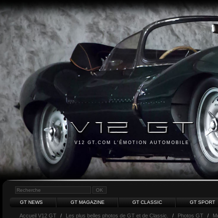
V12 GT.COM L'ÉMOTION AUTOMOBILE
GT NEWS
GT MAGAZINE
GT CLASSIC
GT SPORT
Accueil V12 GT
/
Les plus belles photos de GT et de Classic.
/
Photos GT
/
M