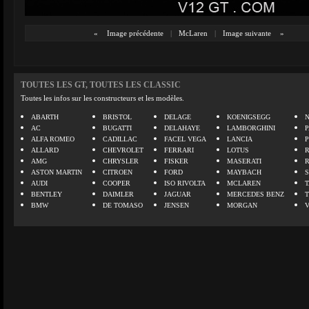
«
Image précédente
|
McLaren
|
Image suivante
»
TOUTES LES GT, TOUTES LES CLASSIC
Toutes les infos sur les constructeurs et les modèles.
ABARTH
BRISTOL
DELAGE
KOENIGSEGG
N
AC
BUGATTI
DELAHAYE
LAMBORGHINI
P
ALFA ROMEO
CADILLAC
FACEL VEGA
LANCIA
ALLARD
CHEVROLET
FERRARI
LOTUS
AMG
CHRYSLER
FISKER
MASERATI
ASTON MARTIN
CITROEN
FORD
MAYBACH
AUDI
COOPER
ISO RIVOLTA
MCLAREN
BENTLEY
DAIMLER
JAGUAR
MERCEDES BENZ
BMW
DE TOMASO
JENSEN
MORGAN