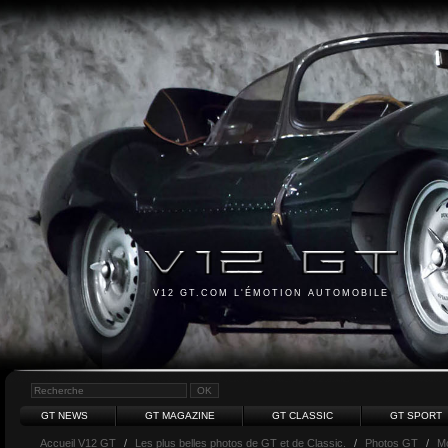
V12 GT.COM L'ÉMOTION AUTOMOBILE
GT NEWS
GT MAGAZINE
GT CLASSIC
GT SPORT
Accueil V12 GT
/
Les plus belles photos de GT et de Classic.
/
Photos GT
/
M