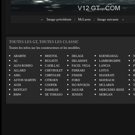
«
Image précédente
|
McLaren
|
Image suivante
»
TOUTES LES GT, TOUTES LES CLASSIC
Toutes les infos sur les constructeurs et les modèles.
ABARTH
BRISTOL
DELAGE
KOENIGSEGG
N
AC
BUGATTI
DELAHAYE
LAMBORGHINI
P
ALFA ROMEO
CADILLAC
FACEL VEGA
LANCIA
ALLARD
CHEVROLET
FERRARI
LOTUS
AMG
CHRYSLER
FISKER
MASERATI
ASTON MARTIN
CITROEN
FORD
MAYBACH
AUDI
COOPER
ISO RIVOLTA
MCLAREN
BENTLEY
DAIMLER
JAGUAR
MERCEDES BENZ
BMW
DE TOMASO
JENSEN
MORGAN