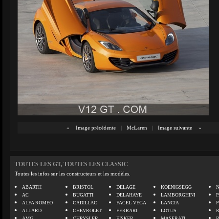
«
Image précédente
|
McLaren
|
Image suivante
»
TOUTES LES GT, TOUTES LES CLASSIC
Toutes les infos sur les constructeurs et les modèles.
ABARTH
BRISTOL
DELAGE
KOENIGSEGG
N
AC
BUGATTI
DELAHAYE
LAMBORGHINI
P
ALFA ROMEO
CADILLAC
FACEL VEGA
LANCIA
ALLARD
CHEVROLET
FERRARI
LOTUS
AMG
CHRYSLER
FISKER
MASERATI