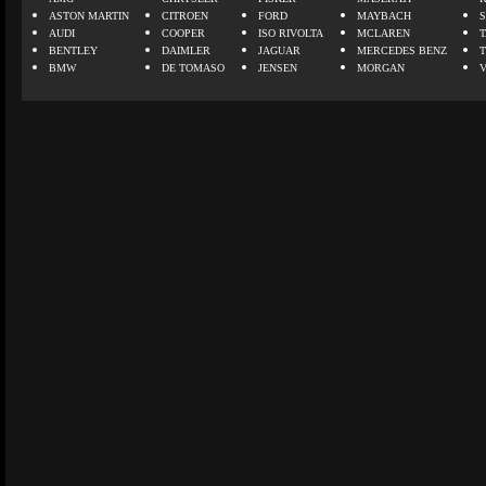
ASTON MARTIN
CITROEN
FORD
MAYBACH
AUDI
COOPER
ISO RIVOLTA
MCLAREN
BENTLEY
DAIMLER
JAGUAR
MERCEDES BENZ
BMW
DE TOMASO
JENSEN
MORGAN