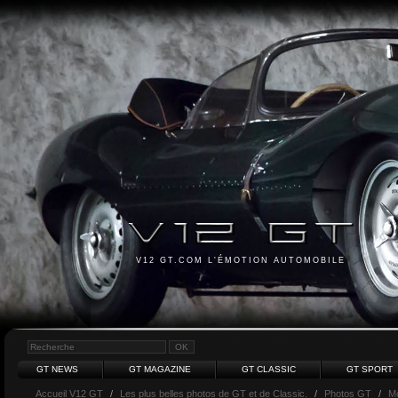
V12 GT.COM L'ÉMOTION AUTOMOBILE
GT NEWS
GT MAGAZINE
GT CLASSIC
GT SPORT
Accueil V12 GT
/
Les plus belles photos de GT et de Classic.
/
Photos GT
/
M