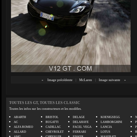
«
Image précédente
|
McLaren
|
Image suivante
»
TOUTES LES GT, TOUTES LES CLASSIC
Toutes les infos sur les constructeurs et les modèles.
ABARTH
BRISTOL
DELAGE
KOENIGSEGG
N
AC
BUGATTI
DELAHAYE
LAMBORGHINI
P
ALFA ROMEO
CADILLAC
FACEL VEGA
LANCIA
ALLARD
CHEVROLET
FERRARI
LOTUS
AMG
CHRYSLER
FISKER
MASERATI