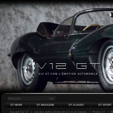
V12 GT.COM L'ÉMOTION AUTOMOBILE
GT NEWS
GT MAGAZINE
GT CLASSIC
GT SPORT
Accueil V12 GT
/
Les plus belles photos de GT et de Classic.
/
Photos GT
/
M