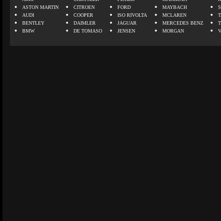
ASTON MARTIN
CITROEN
FORD
MAYBACH
AUDI
COOPER
ISO RIVOLTA
MCLAREN
BENTLEY
DAIMLER
JAGUAR
MERCEDES BENZ
BMW
DE TOMASO
JENSEN
MORGAN