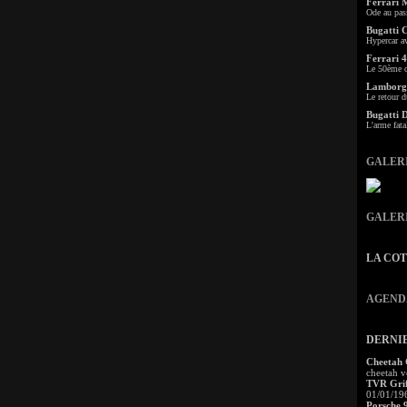
Ferrari 
Ode au pas
Bugatti 
Hypercar a
Ferrari 4
Le 50ème c
Lamborgh
Le retour d
Bugatti 
L'arme fata
GALER
GALER
LA CO
AGEND
DERNI
Cheetah
cheetah v
TVR Grif
01/01/19
Porsche 