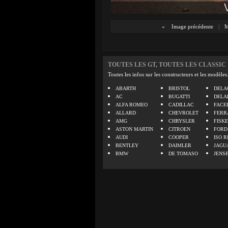
«
Image précédente
|
M
TOUTES LES GT, TOUTES LES CLASSIC
Toutes les infos sur les constructeurs et les modèles
ABARTH
BRISTOL
DELA
AC
BUGATTI
DELA
ALFA ROMEO
CADILLAC
FACE
ALLARD
CHEVROLET
FERR
AMG
CHRYSLER
FISK
ASTON MARTIN
CITROEN
FORD
AUDI
COOPER
ISO R
BENTLEY
DAIMLER
JAGU
BMW
DE TOMASO
JENS