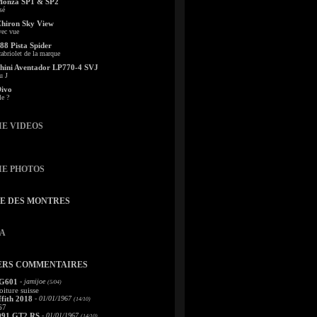
Monza SP1 & SP2
sé
Chiron Sky View
vec vue
88 Pista Spider
abriolet de la marque
ini Aventador LP770-4 SVJ
u J
Divo
le ?
IE VIDEOS
IE PHOTOS
TE DES MONTRES
A
ERS COMMENTAIRES
 G601
- jamijoe
(5/04)
oiture suisse
fith 2018
- 01/01/1967
(14/10)
67
991 GT2 RS
- 01/01/1967
(14/10)