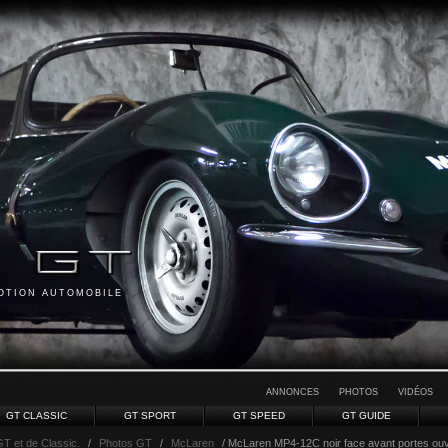
MOTION AUTOMOBILE
ANNONCES
PHOTOS
VIDÉOS
GT CLASSIC
GT SPORT
GT SPEED
GT GUIDE
GT et de Classic.
/
Photos GT
/
McLaren
/ McLaren MP4-12C noir face avant portes ouve