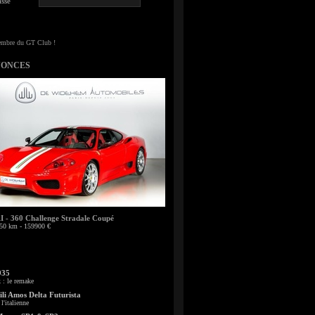
sse
NONCES
- 360 Challenge Stradale Coupé
50 km - 159900 €
935
: le remake
li Amos Delta Futurista
l'italienne