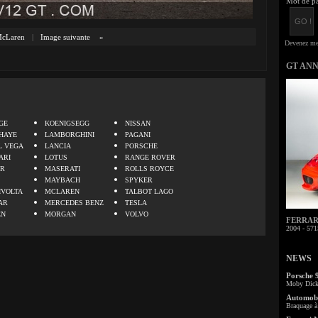
Mot de pa
cLaren
|
Image suivante
»
GT AN
.
GE
KOENIGSEGG
NISSAN
HAYE
LAMBORGHINI
PAGANI
L VEGA
LANCIA
PORSCHE
ARI
LOTUS
RANGE ROVER
ER
MASERATI
ROLLS ROYCE
MAYBACH
SPYKER
IVOLTA
MCLAREN
TALBOT LAGO
AR
MERCEDES BENZ
TESLA
EN
MORGAN
VOLVO
FERRARI 
2004 - 571
NEWS
Porsche 
Moby Dick 
Automobi
Braquage à 