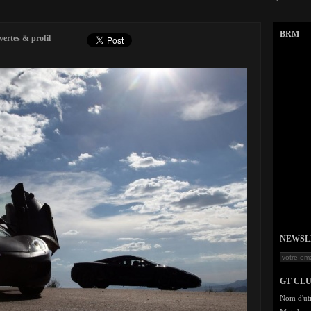
BRM
ertes & profil
NEWSLET
GT CL
Nom d'uti