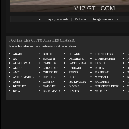
«
Image précédente
|
McLaren
|
Image suivante
»
TOUTES LES GT, TOUTES LES CLASSIC
Toutes les infos sur les constructeurs et les modèles.
ABARTH
BRISTOL
DELAGE
KOENIGSEGG
N
AC
BUGATTI
DELAHAYE
LAMBORGHINI
P
ALFA ROMEO
CADILLAC
FACEL VEGA
LANCIA
ALLARD
CHEVROLET
FERRARI
LOTUS
AMG
CHRYSLER
FISKER
MASERATI
ASTON MARTIN
CITROEN
FORD
MAYBACH
AUDI
COOPER
ISO RIVOLTA
MCLAREN
BENTLEY
DAIMLER
JAGUAR
MERCEDES BENZ
BMW
DE TOMASO
JENSEN
MORGAN