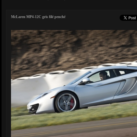
McLaren MP4-12C gris filé penché