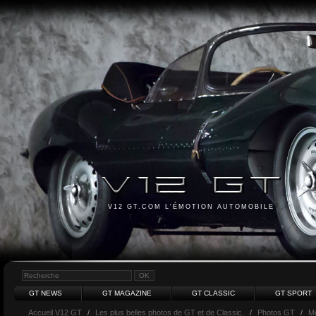
V12 GT.COM L'ÉMOTION AUTOMOBILE
GT NEWS
GT MAGAZINE
GT CLASSIC
GT SPORT
Accueil V12 GT
/
Les plus belles photos de GT et de Classic.
/
Photos GT
/
M