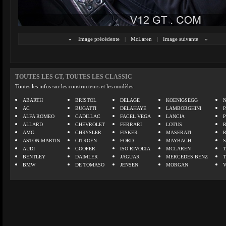
«
Image précédente
|
McLaren
|
Image suivante
»
TOUTES LES GT, TOUTES LES CLASSIC
Toutes les infos sur les constructeurs et les modèles.
ABARTH
BRISTOL
DELAGE
KOENIGSEGG
N
AC
BUGATTI
DELAHAYE
LAMBORGHINI
P
ALFA ROMEO
CADILLAC
FACEL VEGA
LANCIA
ALLARD
CHEVROLET
FERRARI
LOTUS
AMG
CHRYSLER
FISKER
MASERATI
ASTON MARTIN
CITROEN
FORD
MAYBACH
AUDI
COOPER
ISO RIVOLTA
MCLAREN
BENTLEY
DAIMLER
JAGUAR
MERCEDES BENZ
BMW
DE TOMASO
JENSEN
MORGAN