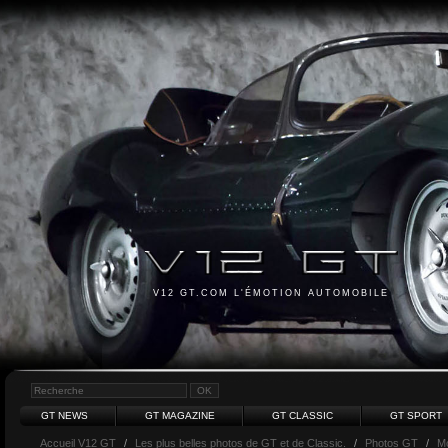
V12 GT.COM L'ÉMOTION AUTOMOBILE
GT NEWS
GT MAGAZINE
GT CLASSIC
GT SPORT
Accueil V12 GT
/
Les plus belles photos de GT et de Classic.
/
Photos GT
/
M