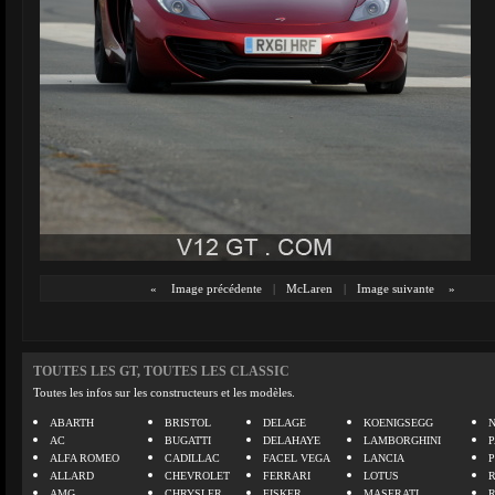
«
Image précédente
|
McLaren
|
Image suivante
»
TOUTES LES GT, TOUTES LES CLASSIC
Toutes les infos sur les constructeurs et les modèles.
ABARTH
BRISTOL
DELAGE
KOENIGSEGG
N
AC
BUGATTI
DELAHAYE
LAMBORGHINI
P
ALFA ROMEO
CADILLAC
FACEL VEGA
LANCIA
ALLARD
CHEVROLET
FERRARI
LOTUS
AMG
CHRYSLER
FISKER
MASERATI