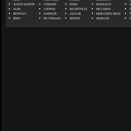
ASTON MARTIN
CITROEN
FORD
MAYBACH
AUDI
COOPER
ISO RIVOLTA
MCLAREN
BENTLEY
DAIMLER
JAGUAR
MERCEDES BENZ
BMW
DE TOMASO
JENSEN
MORGAN