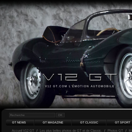
V12 GT.COM L'ÉMOTION AUTOMOBILE
GT NEWS
GT MAGAZINE
GT CLASSIC
GT SPORT
Accueil V12 GT
/
Les plus belles photos de GT et de Classic.
/
Photos GT
/
M